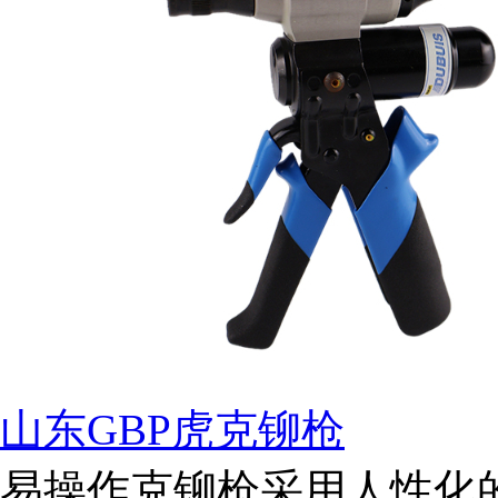
山东GBP虎克铆枪
易操作克铆枪采用人性化