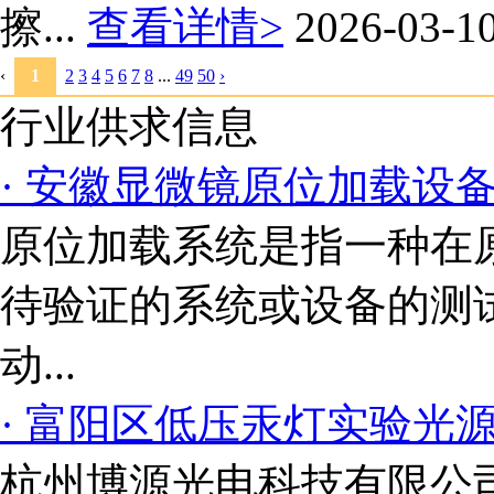
擦...
查看详情>
2026-03-1
‹
1
2
3
4
5
6
7
8
...
49
50
›
行业供求信息
· 安徽显微镜原位加载设
原位加载系统是指一种在
待验证的系统或设备的测
动...
· 富阳区低压汞灯实验光
杭州博源光电科技有限公司