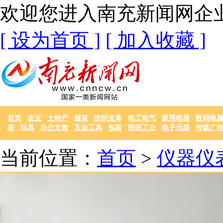
欢迎您进入南充新闻网企
[ 设为首页 ]
[ 加入收藏 ]
首页
农业
土特产
服装
纺织皮革
电工电气
家用电器
数码电
表
玩具
办公文教
五金工具
包装
照明工业
电子元器
传媒广
当前位置：
首页
>
仪器仪