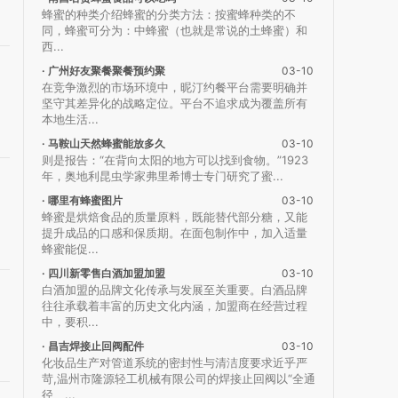
蜂蜜的种类介绍蜂蜜的分类方法：按蜜蜂种类的不
同，蜂蜜可分为：中蜂蜜（也就是常说的土蜂蜜）和
西...
· 广州好友聚餐聚餐预约聚
03-10
在竞争激烈的市场环境中，昵汀约餐平台需要明确并
坚守其差异化的战略定位。平台不追求成为覆盖所有
本地生活...
· 马鞍山天然蜂蜜能放多久
03-10
则是报告：“在背向太阳的地方可以找到食物。”1923
年，奥地利昆虫学家弗里希博士专门研究了蜜...
· 哪里有蜂蜜图片
03-10
蜂蜜是烘焙食品的质量原料，既能替代部分糖，又能
提升成品的口感和保质期。在面包制作中，加入适量
蜂蜜能促...
· 四川新零售白酒加盟加盟
03-10
白酒加盟的品牌文化传承与发展至关重要。白酒品牌
往往承载着丰富的历史文化内涵，加盟商在经营过程
中，要积...
· 昌吉焊接止回阀配件
03-10
化妆品生产对管道系统的密封性与清洁度要求近乎严
苛,温州市隆源轻工机械有限公司的焊接止回阀以“全通
径、...