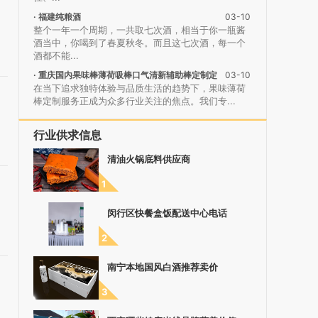
· 福建纯粮酒
03-10
整个一年一个周期，一共取七次酒，相当于你一瓶酱
酒当中，你喝到了春夏秋冬。而且这七次酒，每一个
酒都不能...
· 重庆国内果味棒薄荷吸棒口气清新辅助棒定制定
03-10
制价格
在当下追求独特体验与品质生活的趋势下，果味薄荷
棒定制服务正成为众多行业关注的焦点。我们专...
行业供求信息
清油火锅底料供应商
1
闵行区快餐盒饭配送中心电话
2
南宁本地国风白酒推荐卖价
3