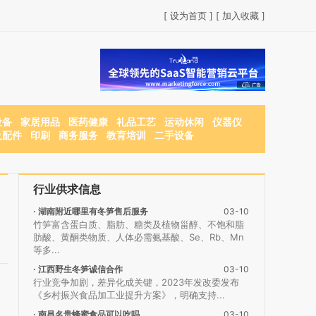
[ 设为首页 ]
[ 加入收藏 ]
设备
家居用品
医药健康
礼品工艺
运动休闲
仪器仪
及配件
印刷
商务服务
教育培训
二手设备
行业供求信息
· 湖南附近哪里有冬笋售后服务
03-10
竹笋富含蛋白质、脂肪、糖类及植物甾醇、不饱和脂
肪酸、黄酮类物质、人体必需氨基酸、Se、Rb、Mn
等多...
· 江西野生冬笋诚信合作
03-10
行业竞争加剧，差异化成关键，2023年发改委发布
《乡村振兴食品加工业提升方案》，明确支持...
· 南昌名贵蜂蜜食品可以吃吗
03-10