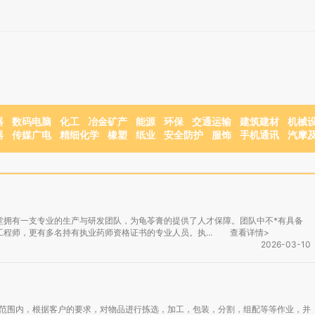
器
数码电脑
化工
冶金矿产
能源
环保
交通运输
建筑建材
机械
器
传媒广电
精细化学
橡塑
纸业
安全防护
服饰
手机通讯
汽摩
堂拥有一支专业的生产与研发团队，为龟苓膏的提供了人才保障。团队中不*有具备
程师，更有多名持有执业药师资格证书的专业人员。执...
查看详情>
2026-03-10
的范围内，根据客户的要求，对物品进行拣选，加工，包装，分割，组配等等作业，并