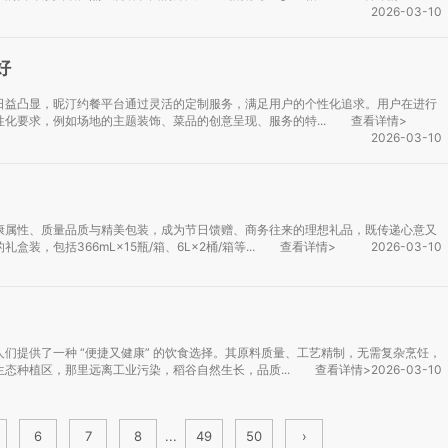
2026-03-10
好
日益凸显，昵汀约餐平台通过灵活的定制服务，满足用户的个性化追求。用户在进行
化要求，例如场地的主题装饰、菜品的创意呈现、服务的特...
查看详情>
2026-03-10
康属性、质量品质与精美包装，成为节日馈赠、商务往来的理想礼品，既传递心意又
，包括366mL×15瓶/箱、6L×2桶/箱等...
查看详情>
2026-03-10
们提供了一种 “便捷又健康” 的饮食选择。其原料质量、工艺精制，无需复杂烹饪，
态种植区，那里远离工业污染，稻谷自然生长，品质...
查看详情>
2026-03-10
6
7
8
...
49
50
›