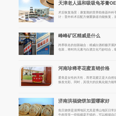
天津老人温和吸吸龟苓膏OE
术后恢复场景：康复期的营养助推器外科
计：普外科术后配方侧重肠道功能恢复，添
峰峰矿区精威是什么
跨界联名的创新融合：精威白酒积极开展
包装，将时尚元素与白酒文化巧妙结合，吸
河南珍稀枣花蜜直销价格
爱美是女性的天性，而枣花蜜正是大自然
焕发光彩。同时，其强大的抗氧化能力能帮
济南洪福烧饼加盟哪家好
焦庄烧饼是淄博地区尤其是博山地区日常
牛肉等等一些馅都是不错的，可以根据自己