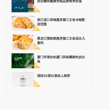
西安哪些健康米线品牌营养价值
4
浙江进口深海惠灵顿三文鱼冷链配
送范围
5
黑龙江预制菜惠灵顿三文鱼适合儿
童吗
6
厦门环境好的厦门风味哪家性价比
高
7
漠恒53度白酒送人推荐
8