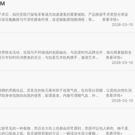
M
手术后，福伦堂医疗版龟苓膏成为加速康复的重要辅助。产品根据手术类型分类设
加谷氨酰胺与可溶性膳食纤维，促进肠黏膜细胞增殖；骨...
查看详情>
2026-03-10
跨界联名活动，实现与不同领域的创新融合。与高度时尚品牌合作，推出限量版联名
引年轻时尚消费者的关注；与知茗艺术机构携手，邀请艺术...
查看详情>
2026-03-10
馈赠的养颜佳品。其富含的铁元素有助于改善气色，告别苍白容颜，让面色自然红润
助身体抵御自由基的侵害，延缓衰老。内服可调顺气血，外...
查看详情>
2026-03-10
比较常见的一种食物，而且在大街上也都会经常遇到，里面可以包入鲜肉、梅干菜、
的口味放入馅。焦庄烧饼和面的方法：一碗清凉水加少量糖...
查看详情>