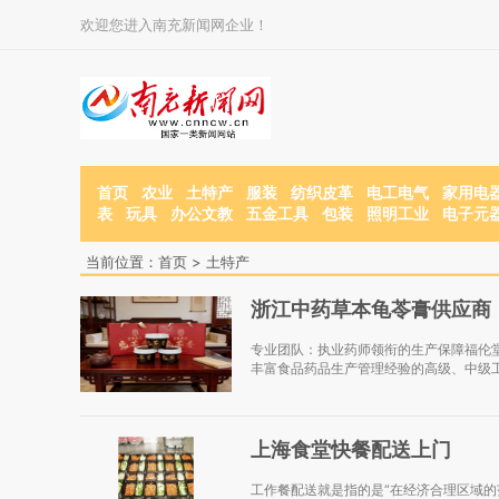
欢迎您进入南充新闻网企业！
首页
农业
土特产
服装
纺织皮革
电工电气
家用电
表
玩具
办公文教
五金工具
包装
照明工业
电子元
当前位置：
首页
>
土特产
浙江中药草本龟苓膏供应商
专业团队：执业药师领衔的生产保障福伦
丰富食品药品生产管理经验的高级、中级工
上海食堂快餐配送上门
工作餐配送就是指的是“在经济合理区域