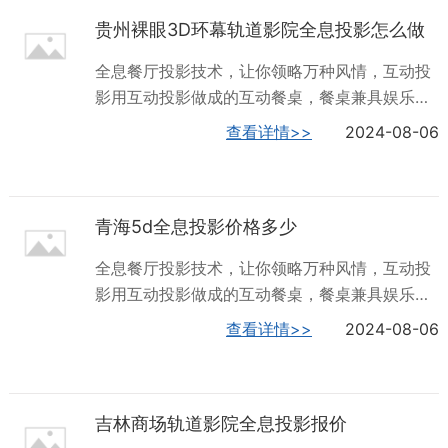
退却、鱼儿游动、荷花盛开，趣味性十足。此
术。深圳火山数字，集全息5D儿童乐园产品设
贵州裸眼3D环幕轨道影院全息投影怎么做
外，沉浸式宴会厅也称为全息宴会厅，将科技多
计、研发、制...
媒体应用在传统宴会厅中加入全息投影技术来升
全息餐厅投影技术，让你领略万种风情，互动投
级宴会厅整体主题灵动氛围，形成听觉+视觉+味
影用互动投影做成的互动餐桌，餐桌兼具娱乐与
觉于一身的宴会效果体验。火山数字，是集产品
点餐的功能。餐桌就是一台“大电脑”，在等着服
查看详情>>
2024-08-06
设计、研发、制造、销售和服务为一体的系统整
务员上菜的同时可以先玩会儿游戏。在这样的餐
体解决方案服务商 。内蒙古互动游戏全息投影哪
厅，上菜太慢，让您多等会儿，估计您也不会
家好全息投影全息沉浸式设计，餐饮空间的未来
烦。餐桌能通过图片和详细文字描述的方式展示
形态,它利用投影技术为就餐带来身临其境的高级
青海5d全息投影价格多少
关于菜肴、饮料、甜点等食物的详细信息。在投
体验。...
影餐桌上完成点餐之后就能直接向厨房下达订
全息餐厅投影技术，让你领略万种风情，互动投
单，这样厨师就会按照时间的先后顺序进行烹
影用互动投影做成的互动餐桌，餐桌兼具娱乐与
饪。全息投影技术为餐厅营造沉浸式氛围，当你
点餐的功能。餐桌就是一台“大电脑”，在等着服
查看详情>>
2024-08-06
用餐时，一只小鸟可能会落到你手上，当你你突
务员上菜的同时可以先玩会儿游戏。在这样的餐
然移动时，它可能会飞走。还可以身临其境的感
厅，上菜太慢，让您多等会儿，估计您也不会
受不同的环境，樱花、森林、瀑布、星空、大海
烦。餐桌能通过图片和详细文字描述的方式展示
等，深度刺激你的味觉、视觉、听觉，让你来过
吉林商场轨道影院全息投影报价
关于菜肴、饮料、甜点等食物的详细信息。在投
一次，**难忘深...