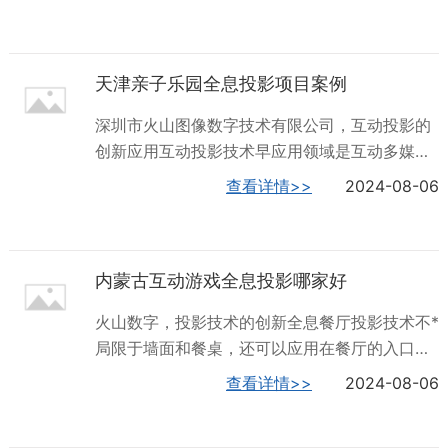
元化的享受。且可以更换场景。2. 沉浸感：身临
界，仿佛置身于海洋、星空、山林之中，一边品
其境是沉浸式投影所能给用户带来的沉浸感体
尝健康的美食，一边惬意地徜徉！全息5D儿童乐
验。仿佛真的置身其中。3. 科技感：沉浸式投影
园，就选深圳火山数字公司，让您满意，欢迎您
天津亲子乐园全息投影项目案例
系统呈现炫酷的画面，为场所增添科技感。4. 互
的来电！...
动性：强烈的互动性那位用户呈现丰富的内容，
深圳市火山图像数字技术有限公司，互动投影的
吸引注意力。5. 趣味性：趣味性的游戏，活跃场
创新应用互动投影技术早应用领域是互动多媒体
所氛围，聚集人气，引发潮流。深圳火山数字公
教育领域，早期应用让教学慢慢淡化着传统粉笔
查看详情>>
2024-08-06
司，是全息5D儿童乐园的专业生产厂家，有想法
教学模式，增加了教学的方便和丰富了教学的内
的不要错过哦！内蒙古贪吃蛇全息投影价格全息
容，随着互动多媒体技术的不断创新与发展，互
投影全息餐厅到底有什么魅力啊？让我们一起去
动投影技术应用的领域。互动投影采用计算机视
瞧瞧吧！视觉和味觉的双重盛宴3D全...
内蒙古互动游戏全息投影哪家好
觉技术和多媒体投影显示技术营造一种似真亦幻
的动感的现代化全新的交互式互动体验，在传播
火山数字，投影技术的创新全息餐厅投影技术不*
信息内容层面，坚持内容吸引人心的观念，建立
局限于墙面和餐桌，还可以应用在餐厅的入口处
内容传递的强认可性与价值化。通过投影技术和
和包厢中。例如，通过地面投影的方式打造互动
查看详情>>
2024-08-06
触摸技术可以有效的将消费者与屏幕之间互动起
地幕，以海水为媒，映射着荷花、鱼儿等主题形
来，这种全新的互动体验感受无论是从视觉上面
象，待用户走到入口处时，海水随着脚步的移动
还是体感上面都能吸引着人们的眼球互动投影技