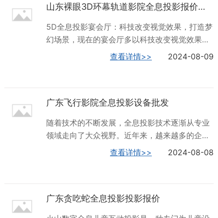
山东裸眼3D环幕轨道影院全息投影报价价格多少
动性和趣味性。教育培训：在教室或培训场所使
生可以在沙盘...
用地面互动投影系统，能够增强学生或学员的学
5D全息投影宴会厅：科技改变视觉效果，打造梦
习兴趣和理解能力。可以咖啡馆等休闲场所设置
幻场景，现在的宴会厅多以科技改变视觉效果为
地面互动投影系统，为顾客提供独特的体验!深圳
主，为了能够更加符合宴会的主题，需要宴会厅
查看详情>>
2024-08-09
火山数字，集全息5D儿童乐园产品设计、研发、
不断地变换风格营造出梦幻的场景，给人身临其
制造、销售和服务为一体，期待您的光临！宁夏
境的感觉消费者对宴会厅的风格也不同，为了应
贪吃蛇全息投影什么价格全息投影全息投影技术
对不同需求的消费者5D全息投影宴会厅是个不错
作为一种revolution性的视觉展示手段，其历...
广东飞行影院全息投影设备批发
的选择。5D全息投影宴会厅是以5D全息投影技
术为基础，将5D环幕、大型环幕、T台投影、裸
随着技术的不断发展，全息投影技术逐渐从专业
眼5D等科技元素融入传统宴会厅，使宴会厅呈现
领域走向了大众视野。近年来，越来越多的企业
出沉浸式的视觉效果，展现不同的影视级场景。
开始重视展厅的建设，全息投影技术因此得到了
查看详情>>
2024-08-08
您可以看到浪漫的花海、热闹的森林、美丽的星
广泛的应用。在展厅中，全息投影能够多角度地
空、奇妙的海底世界、婚纱投影等场景，并与花
覆盖观众的视角，带来身临其境的体验感。无论
卉艺术、空间景观紧密搭配，虚拟与现实完美融
是沉浸式餐厅、科技馆、数字图书馆还是数字城
合，使宴会厅实现了各种场景变化的可能性。全
广东贪吃蛇全息投影投影报价
市建设展馆、企业展馆等场所，全息投影都成为
息...
了吸引观众眼球的利器。此外，全息投影技术还