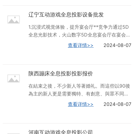
全息投影报价全息投影随着科技飞速发展的现
根据城市特色、餐饮品牌打造定制化主题场景，
在，那时候的小游戏“跳房子、滚铁球、扔沙包、
辽宁互动游戏全息投影设备批发
这部分内容会产生额外成本，具体标准根据时
霸王机”已渐...
常、难易程度有较大的区别。从当前市场现状来
1.沉浸式视觉体验，提升宴会厅**竞争力通过5D
看，餐饮市场竞争激烈，打造一家5D投影餐厅可
全息光影技术，火山数字5D全息宴会厅在宴会过
以帮助商家快速拓客引流、打造品牌，塑造品牌
程中创造出令人惊艳的视觉效果。无论是在舞台
查看详情>>
2024-08-07
影响力!深圳火山数字公司，为您供应全息5D儿
上演绎精彩的舞蹈表演，还是在宴会厅的墙壁上
童乐园，欢迎您的来电哦！青海商场轨道影院全
展示各种震撼的场景，都能够给宾客带来独特的
息投影什么价格全息投影全息餐厅到底有什么魅
感受。这种全新的视觉体验不**可以吸引更多的
力啊？让我们一起去瞧瞧吧！视觉和味觉的双重
陕西蹦床全息投影投影报价
客户，还可以提升宴会厅的市场竞争力。5D全息
盛宴3D...
宴会厅，一厅多用，提高宴会厅利用率火山数字
在結束之後，不少新人等著婚礼。而這些以90後
5D全息宴会厅的多元化经营模式也包括实现一厅
為主的新人更是需要獨特、有創意、與眾不同且
多用。除了举办宴会外，宴会厅还可以转型为多
獨一無二的婚禮。傳統的酒店宴會廳通常有著看
查看详情>>
2024-08-07
功能场地，举办各种活动，如演唱会、展览、婚
起來高大上的布置，但是因為裝修成本高昂，導
礼等。这种多样化的活动不*可以吸引更多的客
致酒店的設計風格比較單一容易過時，很難滿足
户，还可以提升宴会厅的利用率，增加酒店收入
用戶的個性化需求。新人都想擁有一場夢幻絢麗
来源。总之，火山数字5D全息宴会厅通过多...
河南互动游戏全息投影公司
的婚禮，於是現在不少酒店都選擇3D全息沉浸式