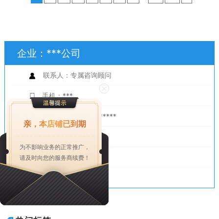
等相结合，能够创造出如梦如幻的临场效果。沉
浸式餐厅：当客人进入包间后，看着眼前美轮美
奂的投影画面，能够迅速忘却掉门外纷扰的世
界，仿佛置身于海洋、星空、山林之中，一边品
企业：
***公司
尝健康的美食，一边惬意地徜徉！全息5D儿童乐
园，就选深圳火山数字，让您满意，欢迎新老客
联系人：
专属咨询顾问
户来电！...
手机：
***
电话：
0755-331******
亲，本店铺已到期
传真：
0******
为不影响业务的正常推广，
邮箱：
3150******
请及时向您的服务商续费！
地址：
深圳市***