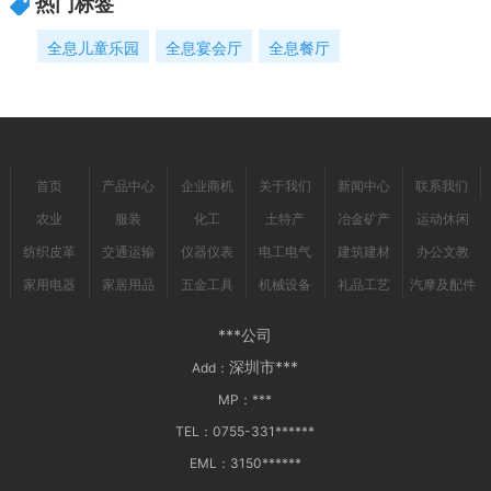
热门标签
全息儿童乐园
全息宴会厅
全息餐厅
首页
产品中心
企业商机
关于我们
新闻中心
联系我们
农业
服装
化工
土特产
冶金矿产
运动休闲
纺织皮革
交通运输
仪器仪表
电工电气
建筑建材
办公文教
家用电器
家居用品
五金工具
机械设备
礼品工艺
汽摩及配件
***公司
深圳市***
Add：
MP：
***
TEL：
0755-331******
EML：
3150******