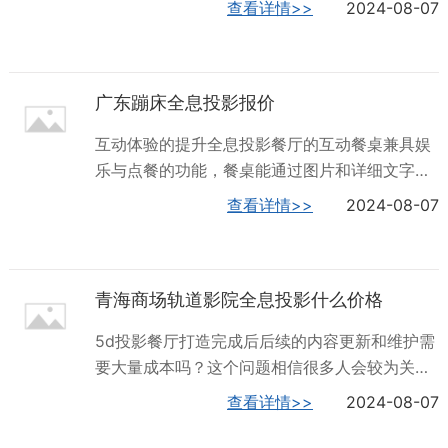
查看详情>>
2024-08-07
听觉。深圳火山数字，为您供应全息5D儿童乐
儿童互动投影可以提供各种有趣的动画和游戏场
园，欢迎新老客户来电！辽宁裸眼3D环幕轨道影
景，例如森林、海洋、城堡等，这些场景可以让
院全息投影项目案例全息投影火山数字互动投影
儿童在玩耍的同时，感受到身临其境的体验。其
的创新应用互动投影技术早应用领域是互动多媒
广东蹦床全息投影报价
次，全息儿童互动投影通常会结合各种教育元
体教育领域，...
素，例如数学、英语、科学等，这些元素可以让
互动体验的提升全息投影餐厅的互动餐桌兼具娱
孩子在玩耍的同时学到很多知识，提高他们的认
乐与点餐的功能，餐桌能通过图片和详细文字描
知能力和学习能力。总之，全息儿童互动投影是
述的方式展示关于菜肴、饮料、甜点等食物的详
查看详情>>
2024-08-07
一种非常有趣和有益的娱乐项目，它不*可以为儿
细信息，在投影餐桌上完成点餐之后就能直接向
童提供身临其境的体验，还可以促进孩子的认知
厨房下达订单，这样厨师就会按照时间的先后顺
能力和学习能力的发展。但是，在设计和运营过
序进行烹饪。在全息投影餐厅中，上菜的过程也
程中也需要考虑到儿童的需求和安全问题，确保
青海商场轨道影院全息投影什么价格
变得更加有趣，例如，一只小鸟可能会落到你手
儿童得到体验...
上，当你突然移动时，它可能会飞走，还可能身
5d投影餐厅打造完成后后续的内容更新和维护需
临其境的感受不同的环境，如樱花、森林、瀑
要大量成本吗？这个问题相信很多人会较为关
布、星空、大海等，深度刺激你的味觉、视觉、
注，目前小编个人所知，大部分5d投影餐厅服务
查看详情>>
2024-08-07
听觉。深圳火山数字公司，是全息5D儿童乐园的
商都提供主题素材库，且不定时更新新的主题场
专业生产厂家，有需求可以来电咨询！广东蹦床
景，这部分是不需要额外产生费用的。如果您想