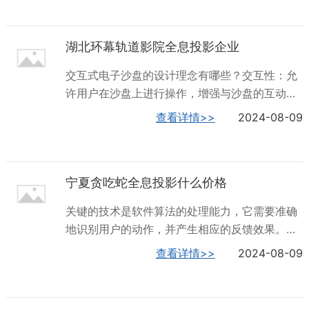
投影餐厅的优势在于它能够提供独特的用餐体
验，结合时行元素，结合地域传统文化，让广大
湖北环幕轨道影院全息投影企业
吃货们不约而同的“慕名而来”，并且可以根据客
户需求量身定制，实用性强，能应对不同的场合
交互式电子沙盘的设计理念有哪些？交互性：允
需要。此外，全息餐厅还能够帮助商家有效提升
许用户在沙盘上进行操作，增强与沙盘的互动，
体验、服务、口碑的行业方案。综上所述，全息
提高学习或实践的趣味性。可视化：将抽象的信
查看详情>>
2024-08-09
餐厅投影技术通过创新的投影技术和丰富的互动
息以可视化的方式呈现，便于用户理解和记忆。
体验，为顾客提供了超越传统餐厅的用餐体验。
响应式：根据用户的操作和反馈，提供相应的反
这种技术不*能够满足顾客对美食的需求，还能够
馈和提示，提高用户体验。交互式电子沙盘包含
满足他们对新颖、独特用餐环境的追求。随着科
宁夏贪吃蛇全息投影什么价格
哪些功能？智能控制器：通过智能控制器，实现
技的不断进...
对沙盘的各项操作，如移动、缩放等。声音播报
关键的技术是软件算法的处理能力，它需要准确
器：根据用户的操作，提供相应的语音播报，提
地识别用户的动作，并产生相应的反馈效果。地
供更为直观的信息。传感器反馈：通过传感器反
面互动投影系统有哪些应用场景？地面互动投影
查看详情>>
2024-08-09
馈，让用户感受到沙盘上的变化，如地形起伏、
系统适合应用于各种需要互动的场合，例如：公
水流动态等。交互式电子沙盘当前在各行业均有
共场所：如商场、博物馆、展览馆等，通过地面
应用，例如，在地理课程中，教师可以使用交互
互动投影系统吸引更多的参观者，提高场所的互
式电子沙盘来展示地球的构造、地形变化等。学