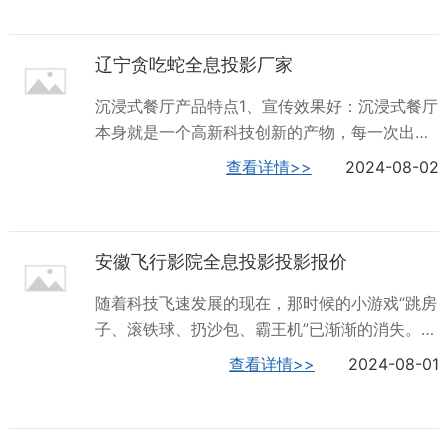
d全息餐厅，全息主题餐厅，全息3d餐厅等。这
全息5D儿童乐园的专业生产厂家，值得信赖！浙
里需要注意的是5d全息投影餐厅只是一个统称，
江5d全息投影报价价格多少全息投影全息投影餐
辽宁贪吃蛇全息投影厂家
根据餐厅经营范围不同，名字可能会有不同，比
厅...
如有经营火锅的全息火锅餐厅、有经营西餐的全
沉浸式餐厅产品特点1、宣传效果好：沉浸式餐厅
息投影餐厅、有餐饮也可会议的沉浸式多功能会
本身就是一个高新科技创新的产物，每一次出现
议室、有餐饮有5D全息投影展演又能举办婚礼仪
都会吸引相关的媒介关注，自带传播特征。2、
查看详情>>
2024-08-02
式的沉浸式会堂等，不管他们名字可能有不同，
可定制：沉浸式餐厅运用投影融合技术，将多
不过用的技术都是相同的，只是在全息投影的设
变、不规则的画面组合在一起，展示出一幅完整
置上略有不同。深圳火山数字公司，为您供应全
的画面，可以适用于各种各样的展厅环境，适应
息5D儿童乐园，有想法的不要错过哦！云南...
安徽飞行影院全息投影投影报价
性强。3、视觉品质高：沉浸式餐厅通过环抱式
的展示方式、立体式的音箱结构、数字化的展示
随着科技飞速发展的现在，那时候的小游戏“跳房
内容以及AR/VR技术的应用，使体验者感受到的
子、滚铁球、扔沙包、霸王机”已渐渐的消失。慢
观影体验，沉浸其中，无法自拔。沉浸式餐厅一
慢取而代之的是富有科技感的互动游戏。我们常
查看详情>>
2024-08-01
种别具风格的主题餐厅,一次身临其境的用餐体验,
常认为这些多媒体互动装置用在展览、博物馆、
为消费者带来的效果是“印象深刻”。让你的照片
KTV餐厅中，是给成年人体验设备。但在实际应
刷爆朋友圈，**新的潮流。火山数字，是全息5D
用中，多媒体互动装置的魅力可不止如此。传统
儿童乐园的专业生产厂家，有想法的不要错过...