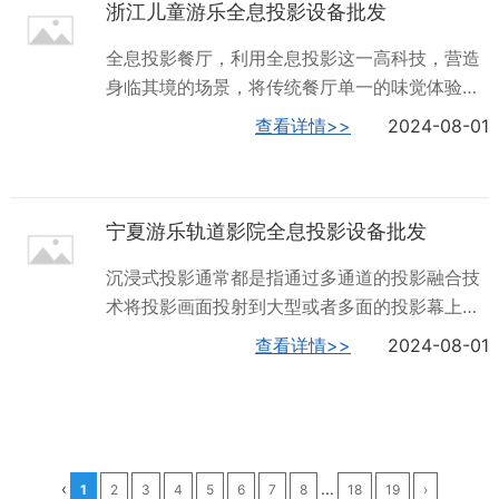
浙江儿童游乐全息投影设备批发
儿童游乐园由于缺乏互动媒体的加入，在市场上
早已缺乏竞争力，差异性而流失大量客源，而小
全息投影餐厅，利用全息投影这一高科技，营造
朋友更喜欢视觉效果刺激，色彩鲜艳，有新鲜感
身临其境的场景，将传统餐厅单一的味觉体验提
的事物。现实世界和虚拟世界的结合，融入黑科
升为触觉、视觉、味觉等***的感官体验，从而吸
查看详情>>
2024-08-01
技，让参观者能够产生强烈的视听觉感官刺激，
引顾客在餐厅消费。利用全息投影技术，结合3D
如身临其境一般的体验。给儿童不一样的视觉体
动画形成的视觉场景，可以打造出变化多端、梦
验，能更直接感受空间的魅力！深圳火山数字，
幻般的全息投影餐厅，让消费者在虚拟与现实之
是全息5D儿童乐园的专业生产厂家，有想法的不
宁夏游乐轨道影院全息投影设备批发
间享受各种场景。全息投影餐厅场景多样，可以
要错...
将餐厅所有的墙壁和桌子变成投影屏幕，可以模
沉浸式投影通常都是指通过多通道的投影融合技
拟无形的海洋、无边的草原、宇宙等各种场景。
术将投影画面投射到大型或者多面的投影幕上，
这些场景可以根据客户的需求和喜好进行定制，
让观众有种置身于影片中的感觉。沉浸式投影已
查看详情>>
2024-08-01
让用餐者享受到视觉、味觉、听觉每一分钟结合
经被越来越多的领域运用。餐饮娱乐行业沉浸式
带来的美妙体验，让吃饭都像置身于其中，获得
投影主要应用有：沉浸式餐厅、沉浸式宴会厅、
充分的感官体验。全息5D儿童乐园，就选深圳火
沉浸式舞台、沉浸式KTV等。沉浸式投影应用沉
山数字，用户的信赖之选，欢迎新老客户来电！
浸式宴会厅：采用了声、光、电、全息投影、裸
浙江...
眼3D、地面互动投影等高科技技术与灯光、音响
‹
...
1
2
3
4
5
6
7
8
18
19
›