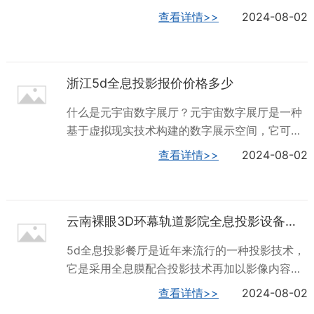
人们可以在真实世界与虚拟影像进行互动的技
提高学习或实践的趣味性。可视化：将抽象的信
查看详情>>
2024-08-02
术。这种技术打破了传统的屏幕限制，使虚拟世
息以可视化的方式呈现，便于用户理解和记忆。
界与现实世界完美融合，为人们带来一种沉浸式
响应式：根据用户的操作和反馈，提供相应的反
的互动体验!全息5D儿童乐园，就选深圳火山数
馈和提示，提高用户体验。交互式电子沙盘包含
字公司，用户的信赖之选。山西5d全息投影什么
浙江5d全息投影报价价格多少
哪些功能？智能控制器：通过智能控制器，实现
价格全息投影...
对沙盘的各项操作，如移动、缩放等。声音播报
什么是元宇宙数字展厅？元宇宙数字展厅是一种
器：根据用户的操作，提供相应的语音播报，提
基于虚拟现实技术构建的数字展示空间，它可以
供更为直观的信息。传感器反馈：通过传感器反
将现实世界的物体和场景在虚拟世界中进行再现
查看详情>>
2024-08-02
馈，让用户感受到沙盘上的变化，如地形起伏、
和展示，让观众在元宇宙中沉浸式地体验展品和
水流动态等。交互式电子沙盘当前在各行业均有
展览。元宇宙数字展厅的发展可以追溯到20世纪
应用，例如，在地理课程中，教师可以使用交互
90年代，当时计算机图形学、虚拟现实技术和互
式电子沙盘来展示地球的构造、地形变化等。学
云南裸眼3D环幕轨道影院全息投影设备批发
联网技术的迅速发展为元宇宙数字展厅的实现提
生可以在沙盘...
供了可能。随着技术的不断进步，元宇宙数字展
5d全息投影餐厅是近年来流行的一种投影技术，
厅逐渐成为展示领域的一种创新形式，它可以为
它是采用全息膜配合投影技术再加以影像内容来
观众提供更加真实、生动、展示体验，同时也为
营造全息影像的餐厅，也被称为 全息影像餐厅、
查看详情>>
2024-08-02
展品和展览提供了更加丰富、多样、灵活的展示
沉浸式餐、5d全息餐厅，3d全息沉浸式餐厅，3
方式和展示环境!深圳深圳火山数字公司，公司是