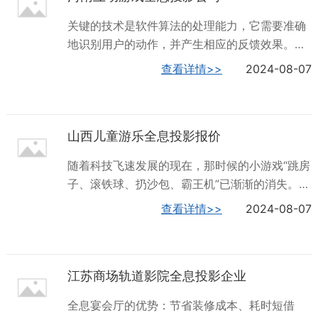
宴會廳來提升競爭力。從舞台、婚紗到整個宴會
关键的技术是软件算法的处理能力，它需要准确
廳，都可以被全息投影所覆蓋，而且形式多樣。
地识别用户的动作，并产生相应的反馈效果。地
全息宴會廳與傳統宴會廳相比，具有易布景、滿
面互动投影系统有哪些应用场景？地面互动投影
查看详情>>
2024-08-07
足個性化、實現定製化的突出優勢。全息5D儿童
系统适合应用于各种需要互动的场合，例如：公
乐园，就选深圳火山数字，欢迎客户来电！陕西
共场所：如商场、博物馆、展览馆等，通过地面
蹦床全息投影投影报价全息投影首先，是场地租
互动投影系统吸引更多的参观者，提高场所的互
赁与装修费用。选择适合开设5D投影餐厅的场
山西儿童游乐全息投影报价
动性和趣味性。教育培训：在教室或培训场所使
地，并...
用地面互动投影系统，能够增强学生或学员的学
随着科技飞速发展的现在，那时候的小游戏“跳房
习兴趣和理解能力。可以咖啡馆等休闲场所设置
子、滚铁球、扔沙包、霸王机”已渐渐的消失。慢
地面互动投影系统，为顾客提供独特的体验!深圳
慢取而代之的是富有科技感的互动游戏。我们常
查看详情>>
2024-08-07
火山数字，是全息5D儿童乐园的专业生产厂家，
常认为这些多媒体互动装置用在展览、博物馆、
期待您的光临！河南互动游戏全息投影公司全息
KTV餐厅中，是给成年人体验设备。但在实际应
投影互动体验的提升全息投影餐厅的互动餐桌兼
用中，多媒体互动装置的魅力可不止如此。传统
具娱乐与点餐的功能，餐桌能通过图片和详细文
江苏商场轨道影院全息投影企业
儿童游乐园由于缺乏互动媒体的加入，在市场上
字描述的...
早已缺乏竞争力，差异性而流失大量客源，而小
全息宴会厅的优势：节省装修成本、耗时短借
朋友更喜欢视觉效果刺激，色彩鲜艳，有新鲜感