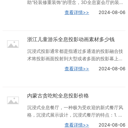
助“轻装修重装饰”的理念，3D全息宴会厅的装修
的事物。现实世界和虚拟世界的结合，融入黑科
成本被缩小，酒店只需在原有宴会厅基础上升级
查看详情>>
2024-08-06
技，让参观者能够产生强烈的视听觉感官刺激，
改造，加入全息、灯光、音响、道具、花艺等软
如身临其境一般的体验。给儿童不一样的视觉体
装，耗时短，无须耗费过多人力与物力，充分为
验，能更直接感受空间的魅力！深圳火山数字公
酒店节约装修成本。沉浸感、立体氛围强全息宴
司，为您供应全息5D儿童乐园，期待为您服务！
浙江儿童游乐全息投影动画素材多少钱
会厅利用全息投影技术对物体进行三维立体再现
山西...
的场景，成像清晰、色彩饱和度高，沉浸式立体
沉浸式投影通常都是指通过多通道的投影融合技
逼真感，超震撼的视听冲击，让所有在场宾客如
术将投影画面投射到大型或者多面的投影幕上，
同身临其境般置身于一个如梦似幻的立体空间，
让观众有种置身于影片中的感觉。沉浸式投影已
查看详情>>
2024-08-06
体验感极强。深圳火山数字，为您供应全息5D儿
经被越来越多的领域运用。餐饮娱乐行业沉浸式
童乐园，欢迎您的来电哦！江苏商场轨道影院全
投影主要应用有：沉浸式餐厅、沉浸式宴会厅、
息投影企业全息投影全息投影技术作为一种revol
沉浸式舞台、沉浸式KTV等。沉浸式投影应用沉
ution性的视觉展示手段，其历史来源可追溯...
内蒙古贪吃蛇全息投影价格
浸式宴会厅：采用了声、光、电、全息投影、裸
眼3D、地面互动投影等高科技技术与灯光、音响
沉浸式全息餐厅，一种极为受欢迎的新式餐厅风
等相结合，能够创造出如梦如幻的临场效果。沉
格，沉浸式展示设计，沉浸式餐厅的特点：1. 实
浸式餐厅：当客人进入包间后，看着眼前美轮美
时性：实时性的互动，为沉浸式空间提供更加多
查看详情>>
2024-08-06
奂的投影画面，能够迅速忘却掉门外纷扰的世