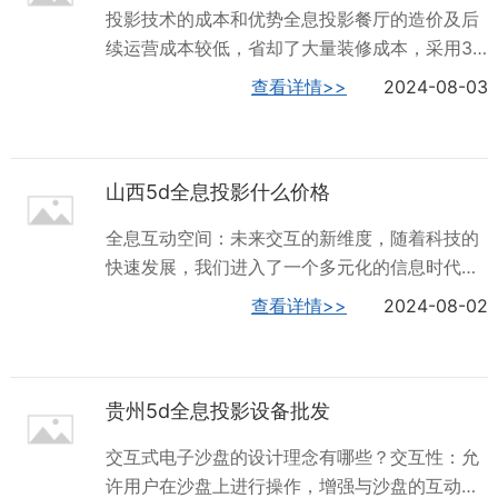
影餐桌上完成点餐之后就能直接向厨房下达订
投影技术的成本和优势全息投影餐厅的造价及后
单，这样厨师就会按照时间的先后顺序进行烹
续运营成本较低，省却了大量装修成本，采用3D
饪。全息投影技术为餐厅营造沉浸式氛围，当你
投影素材来模拟真实场景，亦真亦幻、虚实结
查看详情>>
2024-08-03
用餐时，一只小鸟可能会落到你手上，当你你突
合，一体化消费场景，打造全新就餐体验。全息
然移动时，它可能会飞走。还可以身临其境的感
投影餐厅的优势在于它能够提供独特的用餐体
受不同的环境，樱花、森林、瀑布、星空、大海
验，结合时行元素，结合地域传统文化，让广大
等，深度刺激你的味觉、视觉、听觉，让你来过
山西5d全息投影什么价格
吃货们不约而同的“慕名而来”，并且可以根据客
一次，**难忘深...
户需求量身定制，实用性强，能应对不同的场合
全息互动空间：未来交互的新维度，随着科技的
需要。此外，全息餐厅还能够帮助商家有效提升
快速发展，我们进入了一个多元化的信息时代。
体验、服务、口碑的行业方案。综上所述，全息
全息互动空间作为一种新兴的技术概念，正在逐
查看详情>>
2024-08-02
餐厅投影技术通过创新的投影技术和丰富的互动
渐成为人们关注的焦点。它结合了虚拟现实、增
体验，为顾客提供了超越传统餐厅的用餐体验。
强现实和人工智能等多项技术，为用户带来一种
这种技术不*能够满足顾客对美食的需求，还能够
全新的互动体验。这篇文章和各位聊聊全息互动
满足他们对新颖、独特用餐环境的追求。随着科
贵州5d全息投影设备批发
空间，希望对您有所帮助。什么是全息互动空
技的不断进...
间？全息互动空间是一种通过激光束、全息投影
交互式电子沙盘的设计理念有哪些？交互性：允
和传感器等设备，将三维影像呈现在空气中，让
许用户在沙盘上进行操作，增强与沙盘的互动，