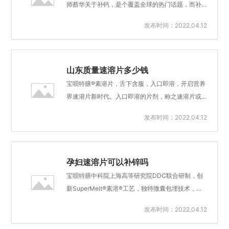
快、生物利用度高、对消化道黏膜刺激性小等优
师蔡华关于补钙，是个覆盖全球的热门话题，而补
点，受到营养界专业人士青睐。 宝呗特膳®速溶
钙前，你需要了解：什么是“钙”？如何补钙？哪些人
发布时间：2022.04.12
片，目前拥有VD、铁、锌三款产品，不必用水送
群需要补钙？钙有这些作用钙是人体中非常丰富的
服，唾液即可使其溶解，既可按普通片剂吞服，又
矿物质，且能维持人体各系统的正常生理功能，是
可放于水中崩解后送服或者直接入口含服，尤其适
构成人体骨骼和牙齿非常主要的成分，直接影响身
用于婴幼儿、孕吐期妇女、老...
高和牙齿健康。钙参与神经、肌肉的活动和神经递
山东质量速溶片多少钱
质的释放，可以调节心律、降低通透性、控制炎症
宝呗特膳®素溶片，舌下含服，入口即溶，开启营养
和水肿，维持体内酸碱平衡，参与体内DNA及蛋白
界速溶片新时代。入口即溶的片剂，称之速溶片或
质合成，促进酶的活动，调节酶的活性。美国AUA
者口腔速崩、闪释片，是一种新型口服剂型。目前
发布时间：2022.04.12
推荐的每日钙摄入量为1000～1200毫克，而基于
只有欧美少数地区拥有成熟技术，在我国速溶片出
我们中国人种族及饮食结构编纂的《中国居民膳食
现于部分医学领域。宝呗特膳®素溶片，为妇幼群体
指南》中，对于钙的推荐摄入量（RNI）是这样规定
定制，可在无水的条件下于口腔中快速崩解，随吞
的：18～...
咽动作进入消化道，体内吸收、代谢过程与普通片
孕妇速溶片可以补锌吗
剂一致。与普通制剂相比，有服用方便、吸收快、
宝呗特膳中科院上海高等研究院DDC联合研制，创
生物利用度高、对消化道黏膜刺激性小等优点，受
新SuperMelt®素溶®工艺，独特微囊包埋技术，与
到营养界专业人士青睐。宝呗特膳®速溶片，目前拥
传统剂型相比具有以下优缺点：优点：①剂型新
发布时间：2022.04.12
有VD、铁、锌三款产品，不必用水送服，唾液即可
颖，可舌下含服或溶水后服用，方便、起效快；②
使其溶解，既可按普通片剂吞服，又可放于水中崩
口感好，依从性好，特别适用于婴幼儿、儿童、孕