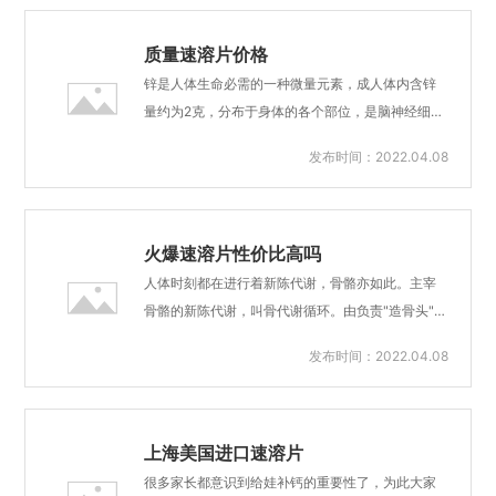
解后送服或者直接入口含服，尤其适用于婴幼儿、
妇及吞服固体制剂困难者；③入口后快速溶解；④
孕吐期妇女、老人、吞...
生物利用度高；⑤弱酸性，可增加部分营养素稳定
质量速溶片价格
性和溶解性；⑥便于携带、运输和贮存。缺点：①
锌是人体生命必需的一种微量元素，成人体内含锌
生产工艺复杂，难度大；②成本高；③包装要求严
量约为2克，分布于身体的各个部位，是脑神经细胞
格，防吸潮。宝呗特膳®掌握创新技术，从原料到配
发育、脑神经网络及体内免疫物质形成、体格发育
发布时间：2022.04.08
方，从工艺到生产，全程高标准。1-17岁及孕产
过程中不可缺少的元素。锌在人体内的主要作用是
妇，帮助解决宝喂哺痛点，摆脱软胶囊/粉剂/滴剂等
参与核酸代谢及蛋白质合成，对人的能量、酶、维
传统剂型的“吞咽困难”、“占奶量”、“冲服麻
生素A及内分泌的代谢有重要作用。锌对小儿更加重
烦”、“开...
要，小儿需要量相对大于成人。锌缺乏预防的主要
火爆速溶片性价比高吗
措施（1）提倡母乳喂养：人乳中的锌比牛乳中的锌
人体时刻都在进行着新陈代谢，骨骼亦如此。主宰
吸收更好（2）按时添加辅食：随月龄增加母乳中的
骨骼的新陈代谢，叫骨代谢循环。由负责"造骨头"的
锌已不能维持婴儿生长发育需要，应及时加蛋黄、
「成骨细胞」和破坏骨头的「破骨细胞」构成。成
发布时间：2022.04.08
豆浆、待婴儿大些则可加瘦肉、鱼肉、鸡肉、豆类
骨细胞是骨形成的主要功能细胞，负责骨基质的合
及各种坚果类。还可给小儿吃强化锌食物（3）当小
成、分泌和矿化。破骨细胞负责骨分解与吸收。破
儿发热，腹泻时间较长时，更应注意及时补充含锌
骨细胞贴附在旧骨区域，分泌酸性物质溶解矿物
食品或者专业锌制剂...
质，分泌蛋白酶消化骨基质，形成骨吸收陷窝；其
上海美国进口速溶片
后，成骨细胞移行至被吸收部位，分泌骨基质，骨
很多家长都意识到给娃补钙的重要性了，为此大家