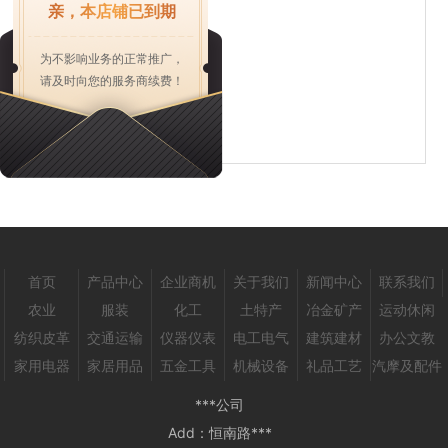
电话：
021-613******
亲，本店铺已到期
400电话：
400******
为不影响业务的正常推广，
传真：
021-613******
请及时向您的服务商续费！
邮箱：
1080******
地址：
恒南路***
首页
产品中心
企业商机
关于我们
新闻中心
联系我们
农业
服装
化工
土特产
冶金矿产
运动休闲
纺织皮革
交通运输
仪器仪表
电工电气
建筑建材
办公文教
家用电器
家居用品
五金工具
机械设备
礼品工艺
汽摩及配件
***公司
Add：
恒南路***