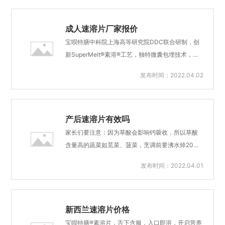
很大。含锌较高的食物如动物肝脏和海鲜等，并非
肉和内脏、蛋黄等，也是锌的极好食物来源。补锌
是宝宝常用的食物。儿童厌食现象普遍，通过食物
的一些产品选择如果确定孩子...
达到补锌的可能性较小。因此，为保证宝宝锌的补
成人速溶片厂家报价
充量充足，有必要将食物与锌补充剂搭配食用。如
宝呗特膳中科院上海高等研究院DDC联合研制，创
果缺锌严重且经过医院诊断确诊，具体的锌补充量
新SuperMelt®素溶®工艺，独特微囊包埋技术，与
需遵医嘱。但是，锌缺乏的预防比医疗的意义更为
传统剂型相比具有以下优缺点：优点：①剂型新
发布时间：2022.04.02
重大，因此，在识别到缺锌的高危因素后，应及时
颖，可舌下含服或溶水后服用，方便、起效快；②
补充足量的锌。一个补充周期是3个月，3个月后复
口感好，依从性好，特别适用于婴幼儿、儿童、孕
查血锌，补锌后要注意饮食平衡，避免再次出现锌
妇及吞服固体制剂困难者；③入口后快速溶解；④
缺乏。宝呗特膳锌速溶片，中科...
生物利用度高；⑤弱酸性，可增加部分营养素稳定
产后速溶片有效吗
性和溶解性；⑥便于携带、运输和贮存。缺点：①
家长们要注意：因为草酸会影响钙吸收，所以草酸
生产工艺复杂，难度大；②成本高；③包装要求严
含量高的蔬菜如苋菜、菠菜，烹调前要沸水焯20秒
格，防吸潮。宝呗特膳®掌握创新技术，从原料到配
以去除大部分草酸。当过量补钙时，身体对钙的吸
发布时间：2022.04.01
方，从工艺到生产，全程高标准。1-17岁及孕产
收率反而会下降。有研究表明：当钙的摄入量为20
妇，帮助解决宝喂哺痛点，摆脱软胶囊/粉剂/滴剂等
0mg/日时吸收率为45%，而当钙的摄入量大于200
传统剂型的“吞咽困难”、“占奶量”、“冲服麻
0mg/日时，吸收率为15%。其次，过量补钙不光吸
烦”、“开...
收率降低这一个问题，还有更严重的危害，那就是
新西兰速溶片价格
会干扰锌、铁的吸收，造成锌和铁的缺乏；严重的
宝呗特膳®素溶片，舌下含服，入口即溶，开启营养