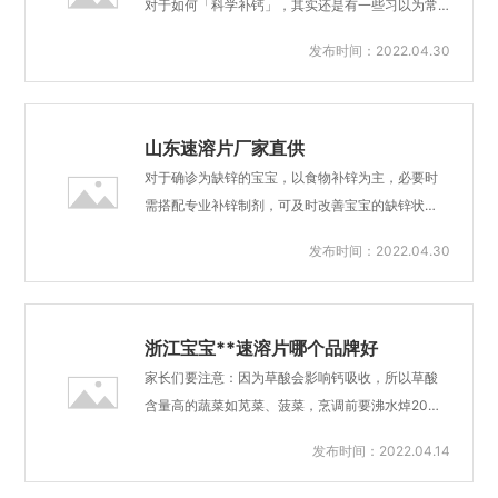
对于如何「科学补钙」，其实还是有一些习以为常
用更简单便捷。宝呗特膳速溶片 高性价比的母婴保
的想法和根深蒂固的认知，可能并不正确。现在我
发布时间：2022.04.30
健食品。江苏钙铁锌速溶片厂家报价锌是人体生命
们就和大家聊一聊补钙的那些事儿。关于补钙的知
必需的一种微量元素，成人体内含锌量约为2克，分
识误区|辟谣专区认知误区1：只有骨质疏松的老人才
布于身体的各个部位，是脑神经细胞发育、脑神经
需要补钙？骨质疏松症是一种常见于中老年人的疾
网络及体内免疫物质形成...
病。研究表明，2016年中国60岁以上的老年人骨质
山东速溶片厂家直供
疏松症患病率已达36%。因此，人们常常理解为，
对于确诊为缺锌的宝宝，以食物补锌为主，必要时
只有得了骨质疏松的老年人才需要补钙。但实际
需搭配专业补锌制剂，可及时改善宝宝的缺锌状
上，人的骨量在30岁左右达到峰值，之后开始下
况；妈妈在给宝宝选择补锌产品时应注意以下几个
发布时间：2022.04.30
降。因此预防更重要，趁年轻好好补钙，老了才不
方面：（1）优先专业字号的补锌产品药字号的剂量
容易骨折。同时，相关指南也建议一部分特定的人
偏大，必须在医生指导下阶段性服用；健字号的制
群需要按需补钙。宝呗特膳®钙速溶片，中科院上海
剂剂量相对适中，可以妈妈自主选择性食用；食字
高研院新药创制实...
号的补锌产品，含量偏低加之没有经过国家相关部
浙江宝宝**速溶片哪个品牌好
门的质监验证，需要慎重选择。（2）注意产品的安
家长们要注意：因为草酸会影响钙吸收，所以草酸
全性及食用依从性相对于软胶囊、滴剂类(油包粉或
含量高的蔬菜如苋菜、菠菜，烹调前要沸水焯20秒
水包粉配方体系)，粉剂及片剂的锌制剂品质更加稳
以去除大部分草酸。当过量补钙时，身体对钙的吸
发布时间：2022.04.14
定；单粒密封的产品，相对于瓶装的产品，品质更
收率反而会下降。有研究表明：当钙的摄入量为20
稳定，营养素活性保持更好。口腔速溶型产品，相
0mg/日时吸收率为45%，而当钙的摄入量大于200