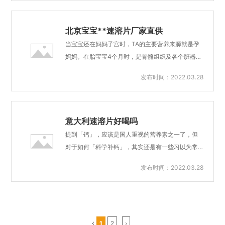
锌是人体生命必需的一种微量元素，成人体内含锌
方案服务，让母婴健康管理更简单。50%的人对传
量约为2克，分布于身体的各个部位，是脑神经细胞
统剂型（胶囊/片剂）吞咽困难、食用繁琐，在儿科
发育、脑神经网络...
及围产期保健领域，口腔速溶片，宝呗特膳速溶片
北京宝宝**速溶片厂家直供
可完美解决这一问题无需吞咽、食用方便，需微量
当宝宝还在妈妈子宫时，TA的主要营养来源就是孕
水即可迅速口腔溶解，避免吞咽或大量水冲服，食
妈妈。在胎宝宝4个月时，是骨骼组织及各个脏器发
用更简单便捷。汤臣倍健的钙片没效果，宝呗特膳
育的高峰期，胎儿的大脑神经系统及血液凝结能力
发布时间：2022.03.28
速溶片效果好。妇幼**速溶片价格宝呗特膳素溶
的发育都需要更多的钙。孕妈妈除了摄入含钙丰富
片，舌下含服，入口即溶，开启营养界速溶片新时
的食物外，还应额外补充钙制剂。孕中期到整个哺
代。 入口即溶的片剂，称之速溶片或者口腔速崩、
乳期，应每日摄入1200mg的钙。孕期缺钙，会导致
闪释片，是一种新型口服剂...
胎儿钙储备不足，出现先天性佝偻症(漏斗胸、鸡
意大利速溶片好喝吗
胸、O/X型腿等)。孕期和哺乳期钙摄入不足，也会
提到「钙」，应该是国人重视的营养素之一了，但
直接影响母乳的钙含量。对策：全母乳喂养的妈
对于如何「科学补钙」，其实还是有一些习以为常
妈，需要多吃含钙丰富的食物(奶类、豆制品)，或补
的想法和根深蒂固的认知，可能并不正确。现在我
发布时间：2022.03.28
充钙制剂，并及时给宝宝补充维生素D/鱼肝油。宝
们就和大家聊一聊补钙的那些事儿。关于补钙的知
呗特膳速溶片真的有效吗？北京宝宝**速溶片厂家
识误区|辟谣专区认知误区1：只有骨质疏松的老人才
直供常见的营养补充剂是软胶囊、滴剂及粉剂，对
需要补钙？骨质疏松症是一种常见于中老年人的疾
于婴幼儿...
病。研究表明，2016年中国60岁以上的老年人骨质
疏松症患病率已达36%。因此，人们常常理解为，
‹
1
2
›