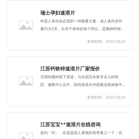
浙江维生素D速溶片宝呗特膳®素溶片，舌下含服，
生素A及内分泌的代谢有重要作用。锌对小儿更加重
入口即溶，开启营养界速...
要，小儿需要量相对大于成人。锌缺乏预防的主要
瑞士孕妇速溶片
措施（1）提倡母乳喂养：人乳中的锌比牛乳中的锌
锌是人体生命必需的一种微量元素，成人体内含锌
吸收更好（2）按时添加辅食：随月龄增加母乳中的
量约为2克，分布于身体的各个部位，是脑神经细胞
锌已不能维持婴儿生长发育需要，应及时加蛋黄、
发育、脑神经网络及体内免疫物质形成、体格发育
发布时间：2022.05.01
豆浆、待婴儿大些则可加瘦肉、鱼肉、鸡肉、豆类
过程中不可缺少的元素。锌在人体内的主要作用是
及各种坚果类。还可给小儿吃强化锌食物（3）当小
参与核酸代谢及蛋白质合成，对人的能量、酶、维
儿发热，腹泻时间较长时，更应注意及时补充含锌
生素A及内分泌的代谢有重要作用。锌对小儿更加重
食品或者专业锌制剂...
要，小儿需要量相对大于成人。锌缺乏预防的主要
江苏钙铁锌速溶片厂家报价
措施：（1）提倡母乳喂养：人乳中的锌比牛乳中的
宝呗特膳的线下渠道，与全国百余家专业儿科医
锌吸收更好（2）按时添加辅食：随月龄增加母乳中
院、健教中心合作，协同渠道伙伴搭建连锁体验中
的锌已不能维持婴儿生长发育需要，应及时加蛋
心，宝呗特膳体验中心产品体验、物流服务、专家
发布时间：2022.05.01
黄、豆浆、待婴儿大些则可加瘦肉、鱼肉、鸡肉、
咨询、医师上门服务，为用户提供一站式健康解决
豆类及各种坚果类。还可给小儿吃强化锌食物（3）
方案服务，让母婴健康管理更简单。50%的人对传
当小儿发热，腹泻时间较长时，更应注意及时补充
统剂型（胶囊/片剂）吞咽困难、食用繁琐，在儿科
含锌食品或者专业锌制...
及围产期保健领域，口腔速溶片，宝呗特膳速溶片
江苏宝宝**速溶片在线咨询
可完美解决这一问题无需吞咽、食用方便，需微量
提到「钙」，应该是国人重视的营养素之一了，但
水即可迅速口腔溶解，避免吞咽或大量水冲服，食