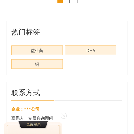
只有得了骨质疏松的老年人才需要补钙。但实际
上，人的骨量在30岁左右达到峰值，之后开始下
降。因此预防更重要，趁年轻好好补钙，老了才不
容易骨折。同时，相关指南也建议一部分特定的人
热门标签
群需要按需补钙。宝呗特膳钙速溶片，中科院上海
高研院新药创制实验...
益生菌
DHA
钙
联系方式
企业：
***公司
联系人：
专属咨询顾问
手机：
***