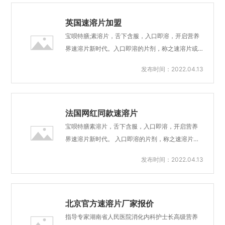
对于吞服、滴服类产品，宝宝食用起来更简单、便
0mg/日时，吸收率为15%。其次，过量补钙不光吸
捷，并且口腔溶解后，部...
收率降低这一个问题，还有更严重的危害，那就是
英国速溶片加盟
会干扰锌、铁的吸收，造成锌和铁的缺乏；严重的
宝呗特膳;素溶片，舌下含服，入口即溶，开启营养
过量钙摄入还可出现高钙血症、高钙尿症，导致肾
界速溶片新时代。入口即溶的片剂，称之速溶片或
结石、血管钙化，甚至引发肾衰竭等。当然，大家
者口腔速崩、闪释片，是一种新型口服剂型。目前
发布时间：2022.04.13
也别担心，单纯靠食补，只要选择正规的食物性钙
只有欧美少数地区拥有成熟技术，在我国速溶片只
源是不会造成钙摄入过量的。宝呗特膳 新一代宝妈
出现于部分医学领域。宝呗特膳®素溶片，为妇幼群
热捧的母婴大品牌。浙江宝宝**速溶片哪个品牌好
体定制，可在无水的条件下于口腔中快速崩解，随
宝呗特...
吞咽动作进入消化道，体内吸收、代谢过程与普通
法国网红同款速溶片
片剂一致。与普通制剂相比，有服用方便、吸收
宝呗特膳素溶片，舌下含服，入口即溶，开启营养
快、生物利用度高、对消化道黏膜刺激性小等优
界速溶片新时代。 入口即溶的片剂，称之速溶片或
点，受到营养界专业人士青睐。宝呗特膳®速溶片，
者口腔速崩、闪释片，是一种新型口服剂型。目前
发布时间：2022.04.13
目前拥有VD、铁、锌三款产品，不必用水送服，唾
只有欧美少数地区拥有成熟技术，在我国速溶片只
液即可使其溶解，既可按普通片剂吞服，又可放于
出现于部分医学领域。 宝呗特膳®素溶片，为妇幼
水中崩解后送服或者直接入口含服，尤其适用于婴
群体定制，可在无水的条件下于口腔中快速崩解，
幼儿、孕吐期妇女、老人、...
随吞咽动作进入消化道，体内吸收、代谢过程与普
北京官方速溶片厂家报价
通片剂一致。与普通制剂相比，有服用方便、吸收
指导专家湖南省人民医院消化内科护士长高级营养