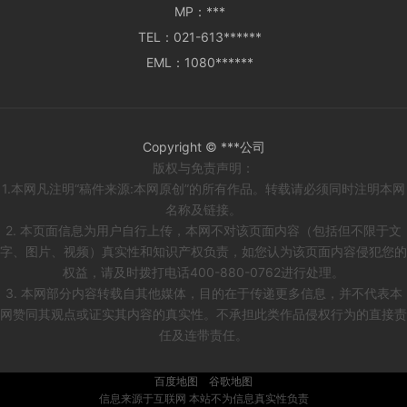
MP：
***
TEL：
021-613******
EML：
1080******
Copyright © ***公司
版权与免责声明：
1.本网凡注明“稿件来源:本网原创”的所有作品。转载请必须同时注明本网
名称及链接。
2. 本页面信息为用户自行上传，本网不对该页面内容（包括但不限于文
字、图片、视频）真实性和知识产权负责，如您认为该页面内容侵犯您的
权益，请及时拨打电话400-880-0762进行处理。
3. 本网部分内容转载自其他媒体，目的在于传递更多信息，并不代表本
网赞同其观点或证实其内容的真实性。不承担此类作品侵权行为的直接责
任及连带责任。
百度地图
谷歌地图
信息来源于互联网 本站不为信息真实性负责