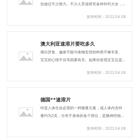
基质矿化而形成新骨。破骨与成骨过程的平衡是维
也做过不少努力。不少人苦读研究各种补钙大全，
持正常骨量的关键。破骨细胞活性过高可导致骨质
什么枕秃不是缺钙、长牙晚不是缺钙，说得条条是
发布时间：2022.04.08
疏松，但成骨细胞活性失调也可导致骨增厚等增生
道。但落到实践上，却又两眼一抹黑了。什么时候
性疾病。因此，骨的生成和破坏的平衡很关键。骨
开始要着手给孩子补钙？补到什么时候停下来？别
代谢循环周期一般3-4个月，这也是民间常说的“伤
急，再来带大家巩固一下那些补钙中细节知识点。
筋动骨100天”的原因...
首先需要明确一点，这里所强调的补钙是让大家树
澳大利亚速溶片要吃多久
立一种重视补钙的观念。孩子一出生就离不开钙，
偶尔厌食、偏食可能与食物安排的种类不够丰富、
但不同时期，有不同讲究。1岁以内的婴儿对钙的需
宝宝的心情不佳等因素有关。如果你发现宝宝总是
求量是整个人生中比较低的，但低并不意味着不重
厌食、偏食，如小些的宝宝奶量不足，大些的不爱
发布时间：2022.04.06
要。婴儿食物以奶为主，母乳或配方奶中的钙含量
吃鱼吃肉，多是缺乏锌的。一般来说，偏食是缺锌
都很高，保证宝宝能吃饱奶，也就能满足每日的钙
之因，而厌食是缺锌之果。缺锌会阻碍味觉蛋白和
需求量了。当宝宝可以吃辅食后，宝妈们可以经常
消化酶的合成，使食欲下降，厌食偏食又导致锌的
换着食物做，选择一些含钙丰...
摄入进一步减少，进入恶性循环。对食欲差的宝
德国**速溶片
宝，只用改善饮食结构来补锌，那是强宝宝所难，
锌是人体生命必需的一种微量元素，成人体内含锌
不如同时直接补充锌制剂来得快。宝呗特膳益哺锌
量约为2克，分布于身体的各个部位，是脑神经细胞
采用微泡腾创新技术，每片净重只有120毫克，只需
发育、脑神经网络及体内免疫物质形成、体格发育
发布时间：2022.04.06
2至3毫升温水或微量唾液即可溶解吸收，口感好、
过程中不可缺少的元素。锌在人体内的主要作用是
无异味宝宝不抵触，妈妈喂哺更轻松。孩子个子
参与核酸代谢及蛋白质合成，对人的能量、酶、维