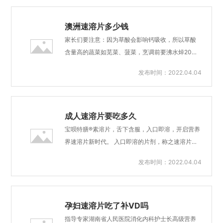
矮？宝呗特膳速溶片来助长。澳大利亚速溶片要吃
生素A及内分泌的代谢有重要作用。锌对小儿更加重
多久钙有“生命元素”之称，...
要，小儿需要量相对大于成人。锌缺乏预防的主要
澳洲速溶片多少钱
措施：（1）提倡母乳喂养：人乳中的锌比牛乳中的
家长们要注意：因为草酸会影响钙吸收，所以草酸
锌吸收更好（2）按时添加辅食：随月龄增加母乳中
含量高的蔬菜如苋菜、菠菜，烹调前要沸水焯20秒
的锌已不能维持婴儿生长发育需要，应及时加蛋
以去除大部分草酸。当过量补钙时，身体对钙的吸
发布时间：2022.04.04
黄、豆浆、待婴儿大些则可加瘦肉、鱼肉、鸡肉、
收率反而会下降。有研究表明：当钙的摄入量为20
豆类及各种坚果类。还可给小儿吃强化锌食物（3）
0mg/日时吸收率为45%，而当钙的摄入量大于200
当小儿发热，腹泻时间较长时，更应注意及时补充
0mg/日时，吸收率为15%。其次，过量补钙不光吸
含锌食品或者专业锌制...
收率降低这一个问题，还有更严重的危害，那就是
成人速溶片要吃多久
会干扰锌、铁的吸收，造成锌和铁的缺乏；严重的
宝呗特膳®素溶片，舌下含服，入口即溶，开启营养
过量钙摄入还可出现高钙血症、高钙尿症，导致肾
界速溶片新时代。 入口即溶的片剂，称之速溶片或
结石、血管钙化，甚至引发肾衰竭等。当然，大家
者口腔速崩、闪释片，是一种新型口服剂型。目前
发布时间：2022.04.04
也别担心，单纯靠食补，只要选择正规的食物性钙
只有欧美少数地区拥有成熟技术，在我国速溶片只
源是不会造成钙摄入过量的。宝呗特膳 “壕”礼等你
出现于部分医学领域。 宝呗特膳®素溶片，为妇幼
来领！澳洲速溶片多少钱近些年，家长们逐渐对
群体定制，可在无水的条件下于口腔中快速崩解，
「锌」重...
随吞咽动作进入消化道，体内吸收、代谢过程与普
孕妇速溶片吃了补VD吗
通片剂一致。与普通制剂相比，有服用方便、吸收
指导专家湖南省人民医院消化内科护士长高级营养