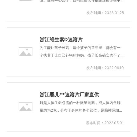
院、健教中心合作，协同渠道伙伴搭建连锁体验中
心，宝呗特膳体验中心产品体验、物流服务、专家
发布时间：2023.01.28
咨询、医师上门服务，为用户提供一站式健康解决
方案服务，让母婴健康管理更简单。50%的人对传
统剂型（胶囊/片剂）吞咽困难、食用繁琐，在儿科
及围产期保健领域，口腔速溶片，宝呗特膳速溶片
浙江维生素D速溶片
可完美解决这一问题无需吞咽、食用方便，只需微
为了能让孩子长高，每个孩子的童年里，都会有一
量水即可迅速口腔溶解，避免吞咽或大量水冲服，
个执着于让自己补钙的妈妈。孩子长高确实离不了
食用更简单便捷。艾瑞克的铁剂太腥了 还是宝呗特
钙，但是跟孩子长高有关系的营养元素有很多，比
发布时间：2022.06.10
膳速溶片味道好 宝宝喜欢吃。北京宝宝**速溶片在
如维生素D，锌、碘、蛋白等，哪种营养跟不上都可
线咨询常见的营养补充剂是软胶囊、滴剂及粉剂，
能影响孩子长高。而且孩子长高是一个很宏大的话
对于婴幼儿群体来说，食用的过程相对麻烦。软胶
题，它跟遗传、环境等都有着密切关系。在只考虑
囊须在家长监护下刺破...
营养层面的情况下，想要孩子长高，首先得均衡饮
浙江婴儿**速溶片厂家直供
食，营养更足，就算孩子缺钙了也要科学补，补过
锌是人体生命必需的一种微量元素，成人体内含锌
了反而可能影响铁、锌的利用率。宝呗特膳益哺钙
量约为2克，分布于身体的各个部位，是脑神经细胞
素溶片能够帮助孩子在成长过程中储存钙量，不断
发育、脑神经网络及体内免疫物质形成、体格发育
发布时间：2022.05.01
为孩子身体中「骨量银行」投资，妈妈再也不用担
过程中不可缺少的元素。锌在人体内的主要作用是
心宝宝缺钙问题。宝呗特膳速溶片 守护全家健康。
参与核酸代谢及蛋白质合成，对人的能量、酶、维