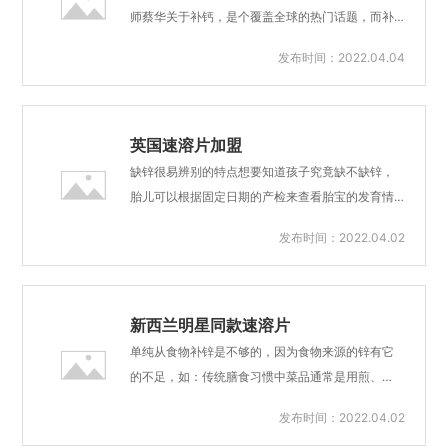
快、生物利用度高、对消化道黏膜刺激性小等优
师蔡华关于补钙，是个覆盖全球的热门话题，而补
点，受到营养界专业人士青睐。 宝呗特膳速溶片，
钙前，你需要了解：什么是“钙”？如何补钙？哪些人
发布时间：2022.04.04
目前拥有VD、铁、锌三款产品，不必用水送服，唾
群需要补钙？钙有这些作用钙是人体中非常丰富的
液即可使其溶解，既可按普通片剂吞服，又可放于
矿物质，且能维持人体各系统的正常生理功能，是
水中崩解后送服或者直接入口含服，尤其适用于婴
构成人体骨骼和牙齿非常主要的成分，直接影响身
幼儿、孕吐期妇女、老...
高和牙齿健康。钙参与神经、肌肉的活动和神经递
英国速溶片加盟
质的释放，可以调节心律、降低通透性、控制炎症
缺锌很易辨别的特点想要知道孩子究竟缺不缺锌，
和水肿，维持体内酸碱平衡，参与体内DNA及蛋白
胎儿可以根据固定日期的产检来查看胎宝的发育情
质合成，促进酶的活动，调节酶的活性。美国AUA
况，而对于儿童则可以通过看其指甲便能辨认。缺
发布时间：2022.04.02
推荐的每日钙摄入量为1000～1200毫克，而基于
锌的孩子，在手指的指甲上会出现白色的斑点，被
我们中国人种族及饮食结构编纂的《中国居民膳食
称为“锌斑”，这主要是由于孩子缺锌所导致的。这些
指南》中，对于钙的推荐摄入量（RNI）是这样规定
斑点会随着孩子指甲的生长满满的褪掉，但如果孩
的：18～...
子持续缺锌，斑点也会持续再生长出来。补锌的方
新西兰明星同款速溶片
法对于胎儿来讲，补充新元素当然主要是通过母体
单纯从食物补锌是不够的，因为食物来源的锌有它
了，对于儿童来说，想要补锌，则主要是通过饮
的不足，如：传统膳食习惯中菜品通常是用煎、
食，总的来说，自然界的食物当中，动物性食物的
炒、烹、炸等高温手段烹制的，而高温的烹制过程
发布时间：2022.04.02
含锌量是高于植物性食物的。其中，海产品是锌的
会导致菜品中很多营养物质流失，特别是锌的流失
重要食物来源，如生蚝、牡蛎、海蛎等，其次动物