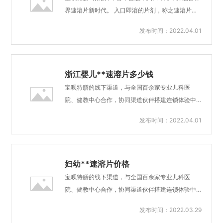
过量钙摄入还可出现高钙血症、高钙尿症，导致肾
界速溶片新时代。 入口即溶的片剂，称之速溶片或
结石、血管钙化，甚至引发肾衰竭等。当然，大家
者口腔速崩、闪释片，是一种新型口服剂型。目前
发布时间：2022.04.01
也别担心，单纯靠食补，只要选择正规的食物性钙
只有欧美少数地区拥有成熟技术，在我国速溶片只
源是不会造成钙摄入过量的。宝呗特膳速溶片 激发
出现于部分医学领域。 宝呗特膳®素溶片，为妇幼
宝宝内在活力 助力健康成长。产后速溶片有效吗单
群体定制，可在无水的条件下于口腔中快速崩解，
纯从食...
随吞咽动作进入消化道，体内吸收、代谢过程与普
浙江婴儿**速溶片多少钱
通片剂一致。与普通制剂相比，有服用方便、吸收
宝呗特膳的线下渠道，与全国百余家专业儿科医
快、生物利用度高、对消化道黏膜刺激性小等优
院、健教中心合作，协同渠道伙伴搭建连锁体验中
点，受到营养界专业人士青睐。 宝呗特膳速溶片，
心，宝呗特膳体验中心产品体验、物流服务、专家
发布时间：2022.04.01
目前拥有VD、铁、锌三款产品，不必用水送服，唾
咨询、医师上门服务，为用户提供一站式健康解决
液即可使其溶解，既可按普通片剂吞服，又可放于
方案服务，让母婴健康管理更简单。50%的人对传
水中崩解后送服或者直接入口含服，尤其适用于婴
统剂型（胶囊/片剂）吞咽困难、食用繁琐，在儿科
幼儿、孕吐期妇女、老...
及围产期保健领域，口腔速溶片，宝呗特膳速溶片
妇幼**速溶片价格
可完美解决这一问题无需吞咽，食用方便，需微量
宝呗特膳的线下渠道，与全国百余家专业儿科医
水即可迅速口腔溶解，避免吞咽或大量水冲服，食
院、健教中心合作，协同渠道伙伴搭建连锁体验中
用更简单便捷。宝呗特膳力压艾瑞克 金恩贝施 莱思
心，宝呗特膳体验中心产品体验、物流服务、专家
发布时间：2022.03.29
纽卡 成为国民母婴品牌。浙江婴儿**速溶片多少钱
咨询、医师上门服务，为用户提供一站式健康解决