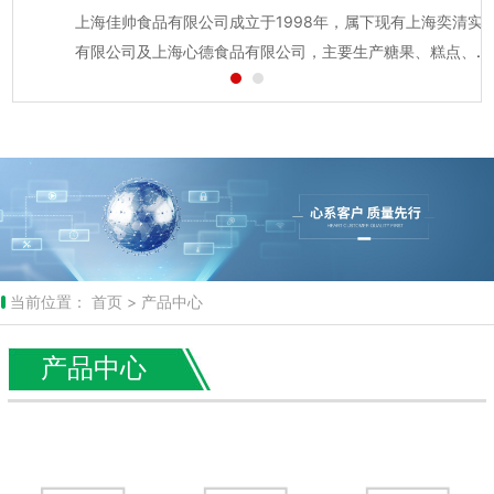
上海佳帅食品有限公司成立于1998年，属下现有上海奕清实业
专业食品生产企业，...
有限公司及上海心德食品有限公司，主要生产糖果、糕点、炒
货等传统食品。产品主要以“一合酥”糖、“祥云酥”系列产品为
主。是有着百年传统文化的食品，长期以来，公司以诚信为宗
旨，传承求新，精...
当前位置：
首页 >
产品中心
产品中心