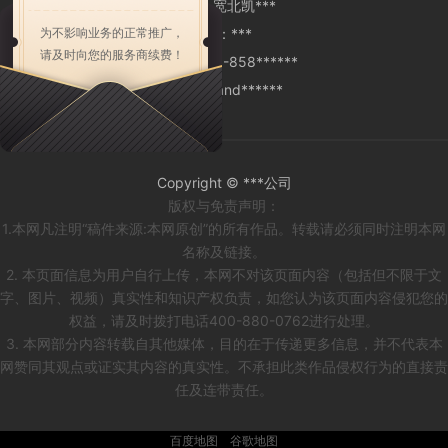
Add：
宽北凯***
MP：
***
为不影响业务的正常推广，
请及时向您的服务商续费！
TEL：
0431-858******
EML：
pand******
Copyright © ***公司
版权与免责声明：
1.本网凡注明“稿件来源:本网原创”的所有作品。转载请必须同时注明本网
名称及链接。
2. 本页面信息为用户自行上传，本网不对该页面内容（包括但不限于文
字、图片、视频）真实性和知识产权负责，如您认为该页面内容侵犯您的
权益，请及时拨打电话400-880-0762进行处理。
3. 本网部分内容转载自其他媒体，目的在于传递更多信息，并不代表本
网赞同其观点或证实其内容的真实性。不承担此类作品侵权行为的直接责
任及连带责任。
百度地图
谷歌地图