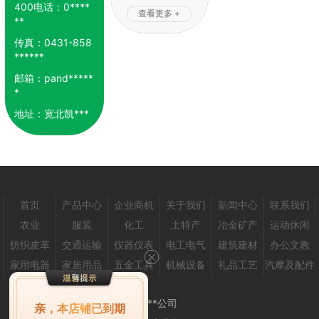
400电话：
0****
查看更多 +
**
传真：
0431-858
******
邮箱：
pand*****
*
地址：
宽北凯***
首页
产品中心
企业商机
关于我们
新闻中心
联系我们
农业
服装
化工
土特产
冶金矿产
运动休闲
纺织皮革
交通运输
仪器仪表
电工电气
建筑建材
办公文教
家用电器
家居用品
五金工具
机械设备
礼品工艺
汽摩及配件
***公司
亲，本店铺已到期