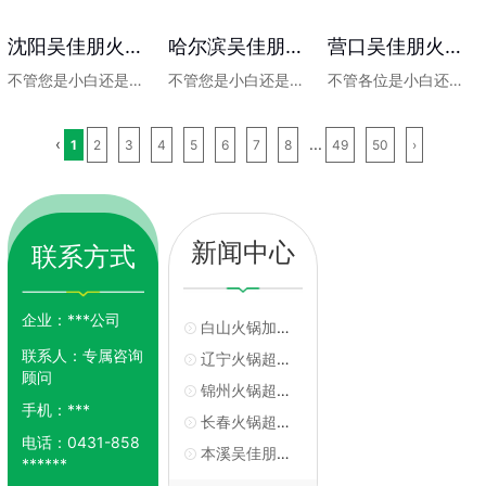
沈阳吴佳朋火锅超市加盟
哈尔滨吴佳朋火锅加盟多少钱
营口吴佳朋火锅加盟电话
不管您是小白还是想转行开店的人员都可以加...
不管您是小白还是想转行开店的人员都可以加...
不管各位是小白还是想转行开店的人员都可以...
‹
...
1
2
3
4
5
6
7
8
49
50
›
新闻中心
联系方式
企业：
***公司
白山火锅加盟详情
联系人：
专属咨询
辽宁火锅超市加盟价格
顾问
锦州火锅超市加盟多少钱
手机：
***
长春火锅超市加盟商
电话：
0431-858
本溪吴佳朋火锅加盟店
******