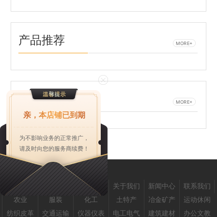
产品推荐
MORE+
新闻推荐
MORE+
亲，本店铺已到期
为不影响业务的正常推广，
请及时向您的服务商续费！
首页
产品中心
企业商机
关于我们
新闻中心
联系我们
农业
服装
化工
土特产
冶金矿产
运动休闲
纺织皮革
交通运输
仪器仪表
电工电气
建筑建材
办公文教