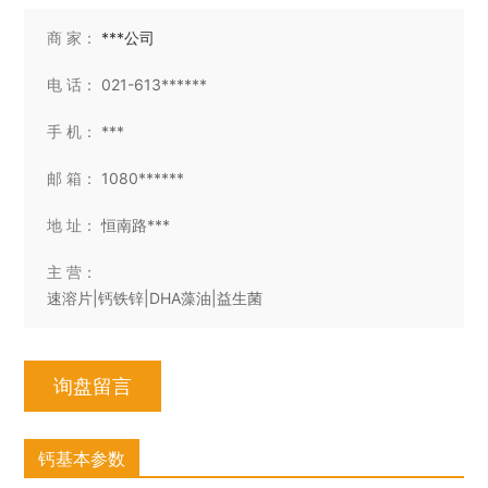
商 家：
***公司
电 话：
021-613******
手 机：
***
邮 箱：
1080******
地 址：
恒南路***
主 营：
速溶片|钙铁锌|DHA藻油|益生菌
询盘留言
钙基本参数