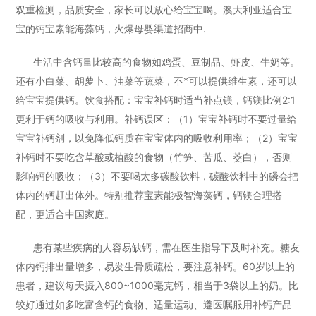
双重检测，品质安全，家长可以放心给宝宝喝。
澳大利亚适合宝
宝的钙
宝素能海藻钙，火爆母婴渠道招商中.
生活中含钙量比较高的食物如鸡蛋、豆制品、虾皮、牛奶等。
还有小白菜、胡萝卜、油菜等蔬菜，不*可以提供维生素，还可以
给宝宝提供钙。饮食搭配：宝宝补钙时适当补点镁，钙镁比例2:1
更利于钙的吸收与利用。补钙误区：（1）宝宝补钙时不要过量给
宝宝补钙剂，以免降低钙质在宝宝体内的吸收利用率；（2）宝宝
补钙时不要吃含草酸或植酸的食物（竹笋、苦瓜、茭白），否则
影响钙的吸收；（3）不要喝太多碳酸饮料，碳酸饮料中的磷会把
体内的钙赶出体外。特别推荐宝素能极智海藻钙，钙镁合理搭
配，更适合中国家庭。
患有某些疾病的人容易缺钙，需在医生指导下及时补充。糖友
体内钙排出量增多，易发生骨质疏松，要注意补钙。60岁以上的
患者，建议每天摄入800~1000毫克钙，相当于3袋以上的奶。比
较好通过如多吃富含钙的食物、适量运动、遵医嘱服用补钙产品