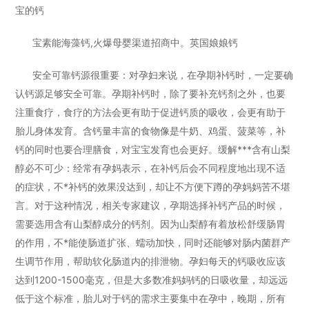
宝的钙
宝素能海藻钙,火爆母婴渠道招商中。英国娘娘钙
安全可靠钙源很重要：对孕妇来说，在孕期补钙时，一定要确
认钙源足够安全可靠。孕期补钙时，除了要补充钙剂之外，也要
注重食疗，食疗的方法会更有助于促进钙质的吸收，会更有助于
胎儿身体发育。含钙量丰富的食物像是牛奶、鸡蛋、菠菜等，补
钙的同时也要合理膳食，对宝宝发育也会更好。缓解***含有山梨
醇必不可少：经常有孕妈表示，在补钙后会不同程度地出现不适
的症状，不*补钙的效果没达到，却让不方便下蹲的孕妈妈苦不堪
言。对于这种情况，相关专家建议，孕期选择补钙产品的时候，
需要选用含有山梨醇成分的钙剂。因为山梨醇有着放松舒缓肠胃
的作用，不*能使肠道扩张、蠕动加快，同时还能够对肠内菌群产
生调节作用，帮助软化肠道内的排泄物。孕妇每天的钙吸收应该
达到1200-1500毫克，但是大多数准妈妈钙的日吸收量，却远远
低于这个标准，胎儿对于钙的需求主要集中在孕中，晚期，所有