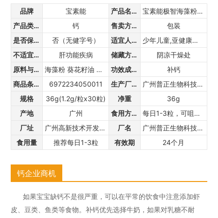
品牌
宝素能
产品名称
宝素能极智海藻粉高钙凝胶糖果
产品类别
钙
售卖方式
包装
是否保健食品
否（无健字号）
适宜人群
少年儿童,亚健康人群,中老年,孕产妇,婴幼儿,三高人群
不适宜人群
肝功能疾病
储藏方法
阴凉干燥处
原料与配料
海藻粉 葵花籽油 明胶 甘油 木糖醇 水等
功效成分
补钙
商品条形码
6972234050011
生产厂家
广州普正生物科技有限公司
规格
36g(1.2g/粒x30粒)
净重
36g
产地
广州
食用方法
每日1-3粒，可咀嚼食用，也可剪开明胶皮将内容物滴入口中食用
厂址
广州高新技术开发区香山路12号厂房B六层2号
厂名
广州普正生物科技有限公司
食用量
推荐每日1-3粒
有效期
24个月
钙企业商机
如果宝宝缺钙不是很严重，可以在平常的饮食中注意添加虾
皮、豆类、鱼类等食物。补钙优先选择牛奶，如果对乳糖不耐