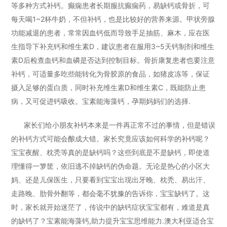
等多种方式补钙。癫痫患者长期服抗癫痫药，易缺钙或骨折，可
每天喝1~2杯牛奶，不但补钙，也是比较好的营养来源。甲状旁腺
功能减退的患者，常常因血钙低而导致手足抽筋、麻木，应在医
生指导下补充钙和维生素D，建议患者在服用3~5天钙制剂和维生
素D后检查血钙和血磷是否达到控制目标。骨折康复患者也要注意
补钙，可适量多吃些能转化为骨胶原的食品，如猪皮冻等，保证
摄入足够的蛋白质，同时补充维生素D和维生素C，既能防止患
病，又可促进钙吸收。宝素能海藻钙，孕期妈妈们的选择.
家长们给小朋友补钙本来是一件再正常不过的事情，但是错误
的补钙方式可能会酿成大错。家长究竟应该如何科学的补钙呢？
宝宝夜醒、枕秃等真的是缺钙吗？这些到底是不是缺钙，即使道
理懂得一箩筐，依旧逃不掉缺钙的伪命题。无论是热心的小区大
妈、还是儿保医生，只要看到宝宝出现出牙晚、枕秃、易出汗、
走路晚、肋骨外翻等，都会毫不犹豫的告诉你，宝宝缺钙了。这
时，家长就开始迷茫了，传说中的缺钙症状宝宝都有，难道是真
的缺钙了？宝素能海藻钙,助力提升宝宝思维能力.
澳大利亚适合宝