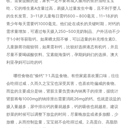
收。需要提醒的是，家长一定不要将成人服用的鱼肝油给宝宝
吃，它的维生素A含量过高，易摄入过量发生中毒，且不利于婴儿
的生长发育。3~11岁儿童每日需钙600～800毫克，11~18岁的
青少年每天需要钙1000毫克。他们处在成长的关键时期，对钙的
需求量增加，可通过每天摄入250~500克奶制品、户外活动不少
于1小时等获取钙。如果晒太阳不够，可以适量的补充维生素D。
儿童肠胃功能较弱，如果需补钙，比较好选择液态有机钙，并且
尽量不要喝碳酸饮料。宝素能海藻钙，孕期妈妈们的选择。澳大
利亚孕妈可以吃的钙
哪些食物在“偷钙”？1.高盐食物。有些家庭喜欢重口味，往往
会吃得过咸，久而久之宝宝也深受其害，也喜欢吃偏咸的食物。
而盐的主要成分是钠，肾脏主要负责体内钠离子的排泄，据统计
肾脏将每1000mg的钠排泄出需要消耗26mg的钙。也就是说盐的
摄入量越多，尿中排出钙的量就越多，钙的吸收也就越差。建议
炒菜的时候可以调整下放盐的时间，尽量晚放盐或者多放醋，少
放糖，从而控制盐量，宝宝就不会吃得过咸。2.高蛋白、高脂肪