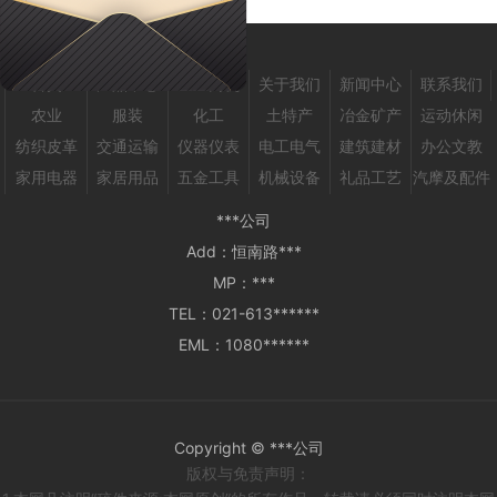
首页
产品中心
企业商机
关于我们
新闻中心
联系我们
农业
服装
化工
土特产
冶金矿产
运动休闲
纺织皮革
交通运输
仪器仪表
电工电气
建筑建材
办公文教
家用电器
家居用品
五金工具
机械设备
礼品工艺
汽摩及配件
***公司
Add：
恒南路***
MP：
***
TEL：
021-613******
EML：
1080******
Copyright © ***公司
版权与免责声明：