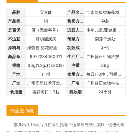
品牌
宝素能
产品名称
宝素能极智海藻粉高钙凝胶糖果
产品类别
钙
售卖方式
包装
是否保健食品
否（无健字号）
适宜人群
少年儿童,亚健康人群,中老年,孕产妇,婴幼儿,三高人群
不适宜人群
肝功能疾病
储藏方法
阴凉干燥处
原料与配料
海藻粉 葵花籽油 明胶 甘油 木糖醇 水等
功效成分
补钙
商品条形码
6972234050011
生产厂家
广州普正生物科技有限公司
规格
36g(1.2g/粒x30粒)
净重
36g
产地
广州
食用方法
每日1-3粒，可咀嚼食用，也可剪开明胶皮将内容物滴入口中食用
厂址
广州高新技术开发区香山路12号厂房B六层2号
厂名
广州普正生物科技有限公司
食用量
推荐每日1-3粒
有效期
24个月
钙企业商机
婴儿出生15天后可在医生指导下适量补充维生素D，促进钙吸