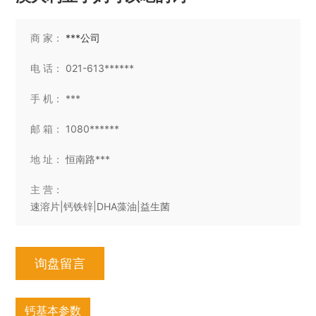
商 家：
***公司
电 话：
021-613******
手 机：
***
邮 箱：
1080******
地 址：
恒南路***
主 营：
速溶片|钙铁锌|DHA藻油|益生菌
询盘留言
钙基本参数