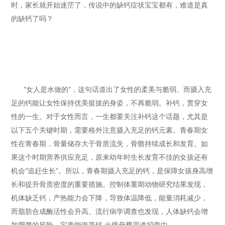
时，家长就开始迷茫了，传说中的缺钙症状宝宝都有，难道是真
的缺钙了吗？
“女人是水做的”，这句话道出了女性的柔美与脆弱。而摄入充
足的钙能让女性保持优美挺拔的身姿，不再脆弱。补钙，贯穿女
性的一生。对于女性而言，一生都要关注补钙这个话题，尤其是
以下五个关键时期，需要格外注意摄入充足的钙元素。青春期女
性在青春期，骨量储存大于骨质流失，骨骼持续成长和发育。如
果这个时期营养供应充足，原来幼年时生长发育不佳的女孩还有
机会“追赶生长”。所以，青春期摄入充足的钙，是保障女孩身高增
长和提升骨质密度的重要措施。控制体重期动物研究结果发现，
机体缺乏钙，产热能力会下降，导致体温降低，能量消耗减少，
而脂肪合成酶活性会升高。流行病学调查也发现，人体缺钙会增
加肥胖的风险。宝素能海藻钙,火爆母婴渠道招商中。