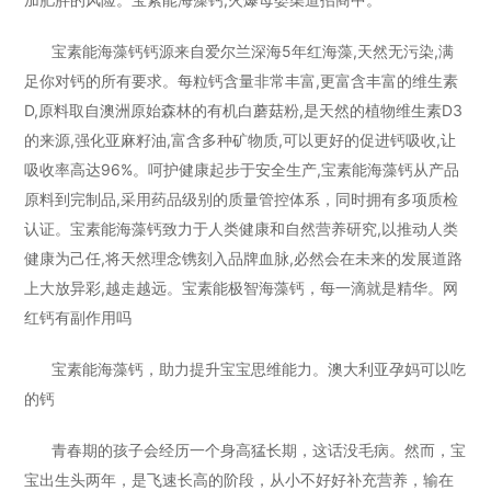
宝素能海藻钙钙源来自爱尔兰深海5年红海藻,天然无污染,满
足你对钙的所有要求。每粒钙含量非常丰富,更富含丰富的维生素
D,原料取自澳洲原始森林的有机白蘑菇粉,是天然的植物维生素D3
的来源,强化亚麻籽油,富含多种矿物质,可以更好的促进钙吸收,让
吸收率高达96%。呵护健康起步于安全生产,宝素能海藻钙从产品
原料到完制品,采用药品级别的质量管控体系，同时拥有多项质检
认证。宝素能海藻钙致力于人类健康和自然营养研究,以推动人类
健康为己任,将天然理念镌刻入品牌血脉,必然会在未来的发展道路
上大放异彩,越走越远。宝素能极智海藻钙，每一滴就是精华。
网
红钙有副作用吗
宝素能海藻钙，助力提升宝宝思维能力。澳大利亚孕妈可以吃
的钙
青春期的孩子会经历一个身高猛长期，这话没毛病。然而，宝
宝出生头两年，是飞速长高的阶段，从小不好好补充营养，输在