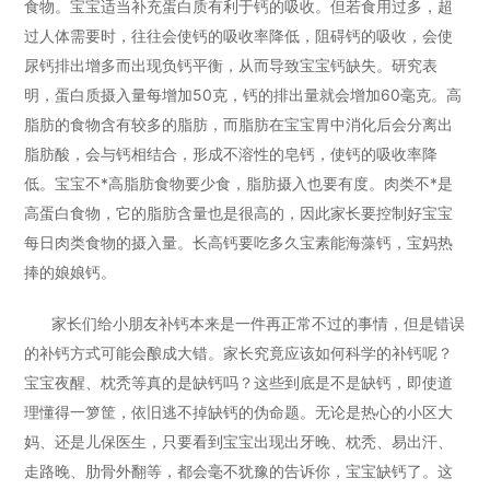
食物。宝宝适当补充蛋白质有利于钙的吸收。但若食用过多，超
过人体需要时，往往会使钙的吸收率降低，阻碍钙的吸收，会使
尿钙排出增多而出现负钙平衡，从而导致宝宝钙缺失。研究表
明，蛋白质摄入量每增加50克，钙的排出量就会增加60毫克。高
脂肪的食物含有较多的脂肪，而脂肪在宝宝胃中消化后会分离出
脂肪酸，会与钙相结合，形成不溶性的皂钙，使钙的吸收率降
低。宝宝不*高脂肪食物要少食，脂肪摄入也要有度。肉类不*是
高蛋白食物，它的脂肪含量也是很高的，因此家长要控制好宝宝
每日肉类食物的摄入量。长高钙要吃多久宝素能海藻钙，宝妈热
捧的娘娘钙。
家长们给小朋友补钙本来是一件再正常不过的事情，但是错误
的补钙方式可能会酿成大错。家长究竟应该如何科学的补钙呢？
宝宝夜醒、枕秃等真的是缺钙吗？这些到底是不是缺钙，即使道
理懂得一箩筐，依旧逃不掉缺钙的伪命题。无论是热心的小区大
妈、还是儿保医生，只要看到宝宝出现出牙晚、枕秃、易出汗、
走路晚、肋骨外翻等，都会毫不犹豫的告诉你，宝宝缺钙了。这