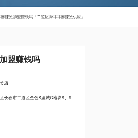
尔麻辣烫加盟赚钱吗「二道区摩耳耳麻辣烫供应」
加盟赚钱吗
烫店
区长春市二道区金色8里城G地块8、9