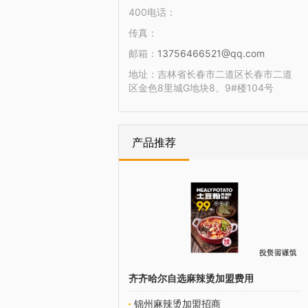
400电话：
传真：
邮箱：
13756466521@qq.com
地址：
吉林省长春市二道区长春市二道
区金色8里城G地块8、9#楼104号
产品推荐
齐齐哈尔自选麻辣烫加盟费用
锦州麻辣烫加盟招商