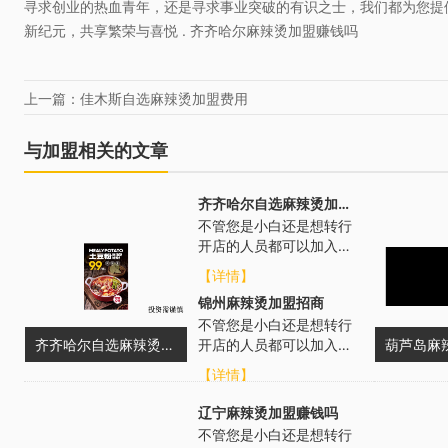
寻求创业的热血青年，还是寻求事业突破的有识之士，我们都为您提
新纪元，共享繁荣与喜悦 . 齐齐哈尔麻辣烫加盟赚钱吗
上一篇：佳木斯自选麻辣烫加盟费用
与加盟相关的文章
齐齐哈尔自选麻辣烫加盟费用
不管您是小白还是想转行
开店的人员都可以加入，
无门槛要求，我们总部会
【详情】
从各个方面进行扶持，帮
锦州麻辣烫加盟招商
助选址布局、...
不管您是小白还是想转行
齐齐哈尔自选麻辣烫加盟费用
开店的人员都可以加入，
葫芦岛麻
无门槛要求，总部会从各
【详情】
个方面进行扶持，帮助选
址布局、培训...
辽宁麻辣烫加盟赚钱吗
不管您是小白还是想转行