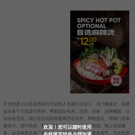
不管您是小白还是想转行开店的人员都可以加入，无门槛要求，品牌
会从各个方面进行扶持，帮助选址布局、培训、设备、品牌赋能，让
你全程无忧，我们还会给到加盟商开店支持，帮助选址、帮助门店装
修设计、进行培训、到店帮扶指导全年门店活动策划、线上策划服
欢迎！您可以随时使用
务、会员体系支持广告宣传以及售后服务。创业更有底气，无论您是
在线留言软件与我沟通