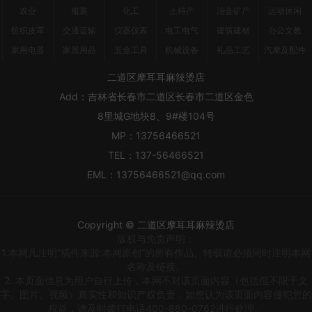
农业
服装
化工
土特产
冶金矿产
运动休闲
纺织皮革
交通运输
仪器仪表
电工电气
建筑建材
办公文教
家用电器
家居用品
五金工具
机械设备
礼品工艺
汽摩及配件
二道区摩耳耳麻辣烫店
Add：
吉林省长春市二道区长春市二道区金色
8里城G地块8、9#楼104号
MP：
13756466521
TEL：
137-56466521
EML：
13756466521@qq.com
Copyright © 二道区摩耳耳麻辣烫店
版权与免责声明：
1.本网凡注明“稿件来源:本网原创”的所有作品。转载请必须同时注明本网
名称及链接。
2. 本页面信息为用户自行上传，本网不对该页面内容（包括但不限于文
字、图片、视频）真实性和知识产权负责，如您认为该页面内容侵犯您的
权益，请及时拨打电话400-880-0762进行处理。