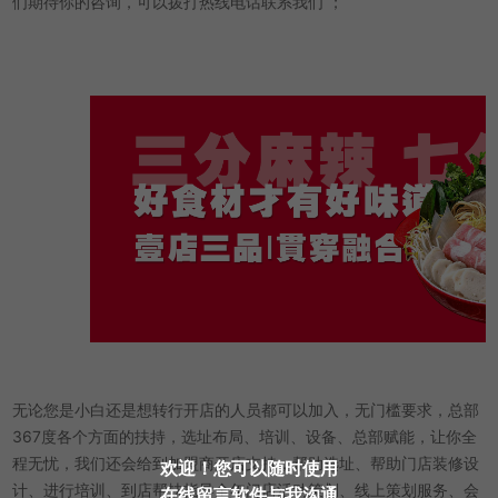
们期待你的咨询，可以拨打热线电话联系我们 ；
无论您是小白还是想转行开店的人员都可以加入，无门槛要求，总部
367度各个方面的扶持，选址布局、培训、设备、总部赋能，让你全
程无忧，我们还会给到加盟商开店支持，帮助选址、帮助门店装修设
欢迎！您可以随时使用
计、进行培训、到店帮扶指导全年门店活动策划、线上策划服务、会
在线留言软件与我沟通