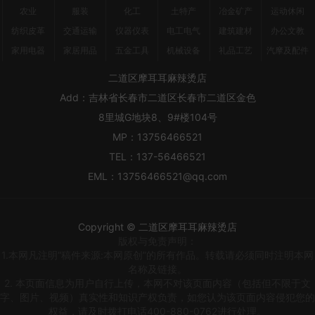
农业
服装
化工
土特产
冶金矿产
运动休闲
纺织皮革
交通运输
仪器仪表
电工电气
建筑建材
办公文教
家用电器
家居用品
五金工具
机械设备
礼品工艺
汽摩及配件
二道区摩耳耳麻辣烫店
Add：
吉林省长春市二道区长春市二道区金色
8里城G地块8、9#楼104号
MP：
13756466521
TEL：
137-56466521
EML：
13756466521@qq.com
Copyright © 二道区摩耳耳麻辣烫店
版权与免责声明：
1.本网凡注明“稿件来源:本网原创”的所有作品。转载请必须同时注明本网
名称及链接。
2. 本页面信息为用户自行上传，本网不对该页面内容（包括但不限于文
字、图片、视频）真实性和知识产权负责，如您认为该页面内容侵犯您的
权益，请及时拨打电话400-880-0762进行处理。