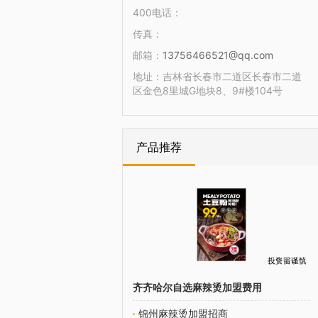
400电话：
传真：
邮箱：
13756466521@qq.com
地址：
吉林省长春市二道区长春市二道
区金色8里城G地块8、9#楼104号
产品推荐
齐齐哈尔自选麻辣烫加盟费用
锦州麻辣烫加盟招商