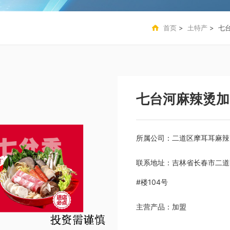
首页
>
土特产
> 七
七台河麻辣烫加
所属公司：
二道区摩耳耳麻辣
联系地址：
吉林省长春市二道
#楼104号
主营产品：
加盟