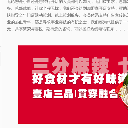
无论您是小白还是想转行开店的人员都可以加入，无门槛要求，总部
备、总部赋能，让你全程无忧，我们还会给到加盟商开店支持，帮助
扶指导全年门店活动策划、线上策划服务、会员体系支持广告宣传以
业的热血青年，还是寻求事业突破的有识之士，我们都为您提供了一
元，共享繁荣与喜悦 . 期待您的咨询、可以拨打热线电话联系 。。