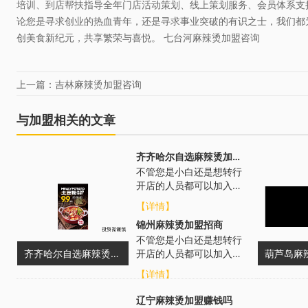
培训、到店帮扶指导全年门店活动策划、线上策划服务、会员体系支
论您是寻求创业的热血青年，还是寻求事业突破的有识之士，我们都
创美食新纪元，共享繁荣与喜悦。 七台河麻辣烫加盟咨询
上一篇：吉林麻辣烫加盟咨询
与加盟相关的文章
齐齐哈尔自选麻辣烫加盟费用
不管您是小白还是想转行
开店的人员都可以加入，
无门槛要求，我们总部会
【详情】
从各个方面进行扶持，帮
锦州麻辣烫加盟招商
助选址布局、...
不管您是小白还是想转行
齐齐哈尔自选麻辣烫加盟费用
开店的人员都可以加入，
葫芦岛麻
无门槛要求，总部会从各
【详情】
个方面进行扶持，帮助选
址布局、培训...
辽宁麻辣烫加盟赚钱吗