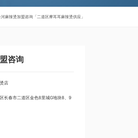
台河麻辣烫加盟咨询「二道区摩耳耳麻辣烫供应」
盟咨询
烫店
区长春市二道区金色8里城G地块8、9