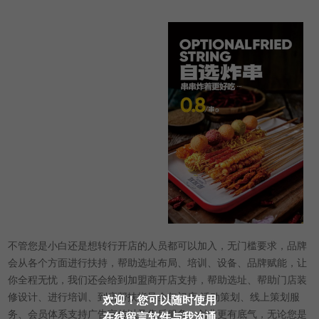
不管您是小白还是想转行开店的人员都可以加入，无门槛要求，品牌
会从各个方面进行扶持，帮助选址布局、培训、设备、品牌赋能，让
你全程无忧，我们还会给到加盟商开店支持，帮助选址、帮助门店装
修设计、进行培训、到店帮扶指导全年门店 活动策划、线上策划服
欢迎！您可以随时使用
务、会员体系支持广告宣传以及售后服务。创业更有底气，无论您是
在线留言软件与我沟通