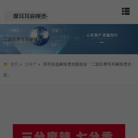
二道区摩耳耳麻辣烫店
首页
>
土特产
> 四平自选麻辣烫加盟创业「二道区摩耳耳麻辣烫供
应」