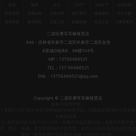
农业
服装
化工
土特产
冶金矿产
运动休闲
纺织皮革
交通运输
仪器仪表
电工电气
建筑建材
办公文教
家用电器
家居用品
五金工具
机械设备
礼品工艺
汽摩及配件
二道区摩耳耳麻辣烫店
Add：
吉林省长春市二道区长春市二道区金色
8里城G地块8、9#楼104号
MP：
13756466521
TEL：
137-56466521
EML：
13756466521@qq.com
Copyright © 二道区摩耳耳麻辣烫店
版权与免责声明：
1.本网凡注明“稿件来源:本网原创”的所有作品。转载请必须同时注明本网
名称及链接。
2. 本页面信息为用户自行上传，本网不对该页面内容（包括但不限于文
字、图片、视频）真实性和知识产权负责，如您认为该页面内容侵犯您的
权益，请及时拨打电话400-880-0762进行处理。